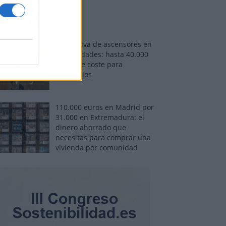
Normativa de ascensores en
comunidades: hasta 40.000
euros de coste para
adaptarlos
110.000 euros en Madrid por
31.000 en Extremadura: el
dinero ahorrado que
necesitas para comprar una
vivienda por comunidad