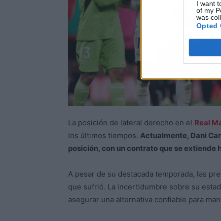
I want t
of my P
was col
Opted 
La posición de lateral derecho en el
Real M
los últimos tiempos.
Actualmente, Dani Carv
posición, con un contrato que se extiende 
A pesar de su destacada temporada, las pre
que sufrió. La incertidumbre sobre su estad
asegurar una alternativa confiable para man