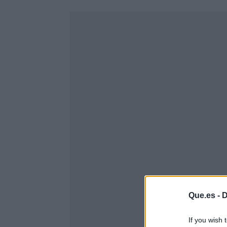
Que.es -
D
If you wish 