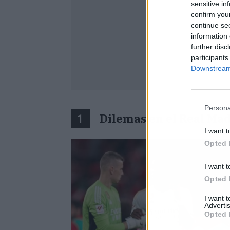
sensitive in
confirm you
continue se
information 
further disc
participants
Downstream 
Persona
Dilemas en el Real Ma
1
I want t
Opted 
I want t
Opted 
I want 
Advertis
Opted 