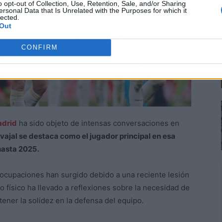
o opt-out of Collection, Use, Retention, Sale, and/or Sharing
ersonal Data that Is Unrelated with the Purposes for which it
lected.
Out
CONFIRM
adrid
ha sido objeto de intensas conversaciones en
ajal se destaca como el jugador principal en esa
hasta 2025.
ocupaciones han surgido debido a una reciente lesión
o físico ha llevado a reflexiones sobre la necesidad de
tener la solidez en la defensa del equipo.