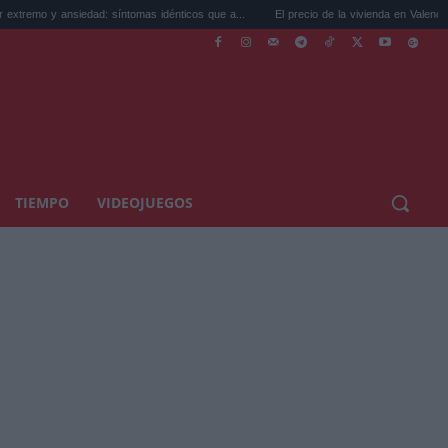
ansiedad: síntomas idénticos que a...
El precio de la vivienda en Valencia sube a 3.4
TIEMPO
VIDEOJUEGOS