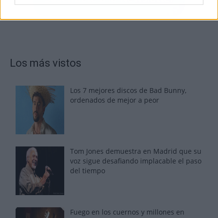
Los más vistos
Los 7 mejores discos de Bad Bunny,
ordenados de mejor a peor
Tom Jones demuestra en Madrid que su
voz sigue desafiando implacable el paso
del tiempo
Fuego en los cuernos y millones en