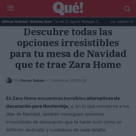
.
Eclipse solar en Cariñena del 12 agosto: Bodegas C...
Las mejores hipotecas 
Últimas Noticias
- Noticias Que!:
Descubre todas las
opciones irresistibles
para tu mesa de Navidad
que te trae Zara Home
-
Por
Florian Salazar
5 diciembre, 2023 06:00
En Zara Home encuentras increíbles
alternativas de
decoración para Nochevieja
;
y, en lo que concierne a los
días de Navidad, también consigues opciones
irresistibles de decoración que te harán lucir como un
anfitrión dedicado y cuidadoso de cada detalle.