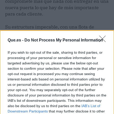
compromete más que nada con entregar en una
nueva puerta lo que hay de más importante
para cada cliente.
Su estructura impecable, con una flota de
vehículos de primera línea, plataformas
elevadoras y toda una serie de servicios que
Que.es -
Do Not Process My Personal Information
cumplen con las normas en lo referente a la
contaminación ambiental, demuestran que la
If you wish to opt-out of the sale, sharing to third parties, or
processing of your personal or sensitive information for
preocupación de la empresa es con el bienestar
targeted advertising by us, please use the below opt-out
del cliente, y también con el planeta.
section to confirm your selection. Please note that after your
opt-out request is processed you may continue seeing
interest-based ads based on personal information utilized by
Artículo anterior
Artículo siguiente
us or personal information disclosed to third parties prior to
SolverMedia y las
¿Cómo se debe solicitar
your opt-out. You may separately opt-out of the further
características del
una baja permanente o
disclosure of your personal information by third parties on the
programa de gestión
una incapacidad laboral?
IAB’s list of downstream participants. This information may
para restaurantes de
also be disclosed by us to third parties on the
IAB’s List of
comida rápida
Downstream Participants
that may further disclose it to other