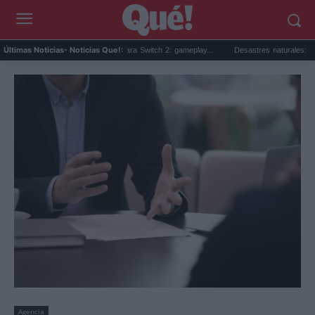
Beta sorpresa de Minecraft para Switch 2: gameplay...
Desastres naturales: qué son, 
Últimas Noticias
- Noticias Que!:
Agencia