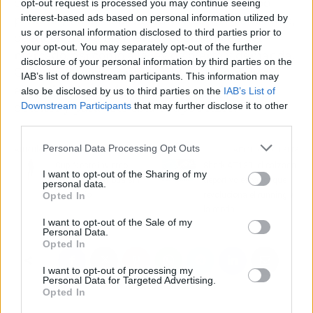
operación inmobiliaria en el menor tiempo
opt-out request is processed you may continue seeing
posible y en las condiciones más convenientes,
interest-based ads based on personal information utilized by
us or personal information disclosed to third parties prior to
obedeciendo a las fuerzas económicas del
your opt-out. You may separately opt-out of the further
mercado, así como a la ley de oferta y demanda.
disclosure of your personal information by third parties on the
Cada operación es única y el momento de su
IAB’s list of downstream participants. This information may
ejecución depende mucho del precio final a
also be disclosed by us to third parties on the
IAB’s List of
obtener y para esto está Grupo PREIC.
Downstream Participants
that may further disclose it to other
third parties.
Personal Data Processing Opt Outs
Artículo anterior
Artículo siguiente
Cuplé; este invierno
Shark AT130, el calzado
I want to opt-out of the Sharing of my
vestirse a la moda sin
deportivo español que
personal data.
pasar frío
revoluciona el running y
Opted In
la moda
I want to opt-out of the Sale of my
Personal Data.
Opted In
I want to opt-out of processing my
Personal Data for Targeted Advertising.
Opted In