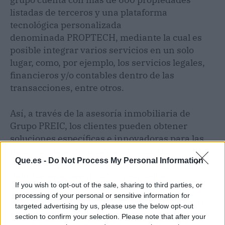
listadas de terceros y una plataforma
tecnológica personalizada
denominada PROPTECH, mediante la cual es
posible integrar varios servicios en un solo
lugar, como, por ejemplo, los servicios legales,
financieros y/o contables dentro de las
transacciones, entre otros.
Así, a través de la asesoría inmobiliaria de
Grupo PREIC, los clientes pueden obtener
soluciones específicas e innovadoras para las
más complejas transacciones, con una
Que.es -
Do Not Process My Personal Information
orientación sofisticada de asesores
debidamente certificados y capacitados.
If you wish to opt-out of the sale, sharing to third parties, or
processing of your personal or sensitive information for
Por lo tanto, Grupo PREIC es una de las mejores
targeted advertising by us, please use the below opt-out
opciones para quienes busquen cerrar una
section to confirm your selection. Please note that after your