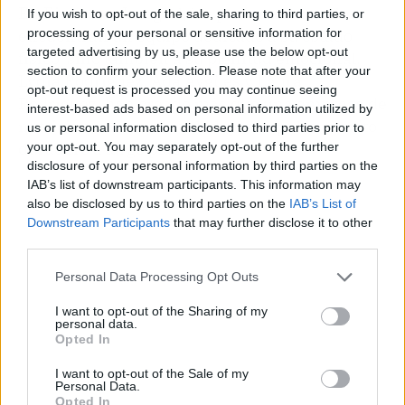
En Bienestar Integral, los pacientes no solo
If you wish to opt-out of the sale, sharing to third parties, or
processing of your personal or sensitive information for
encuentran un equipo dedicado a su estado
targeted advertising by us, please use the below opt-out
físico, sino también a su plenitud emocional.
section to confirm your selection. Please note that after your
Lydia Rodríguez, Ada Aygües y Laura
opt-out request is processed you may continue seeing
Rodríguez, han creado más que una empresa de
interest-based ads based on personal information utilized by
nutrición; una comunidad que impulsa el éxito
us or personal information disclosed to third parties prior to
duradero a largo plazo.
your opt-out. You may separately opt-out of the further
disclosure of your personal information by third parties on the
IAB’s list of downstream participants. This information may
also be disclosed by us to third parties on the
IAB’s List of
Downstream Participants
that may further disclose it to other
third parties.
Personal Data Processing Opt Outs
I want to opt-out of the Sharing of my
personal data.
Opted In
I want to opt-out of the Sale of my
Personal Data.
Opted In