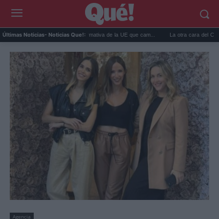
aleta de mano 2027: la normativa de la UE que cam...
La otra cara del CERN: así c
Últimas Noticias
- Noticias Que!:
Agencia