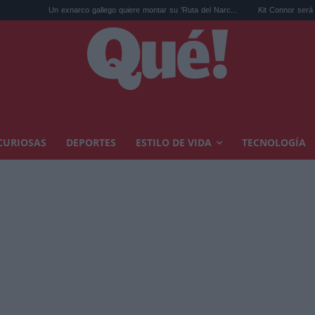
co gallego quiere montar su 'Ruta del Narc...
Kit Connor será Cíclope en los X-Men 
CURIOSAS
DEPORTES
ESTILO DE VIDA
TECNOLOGÍA