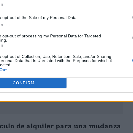
In
o opt-out of the Sale of my Personal Data.
ublicidad
In
to opt-out of processing my Personal Data for Targeted
ing.
In
o opt-out of Collection, Use, Retention, Sale, and/or Sharing
ersonal Data that Is Unrelated with the Purposes for which it
lected.
Out
CONFIRM
ículo de alquiler para una mudanza