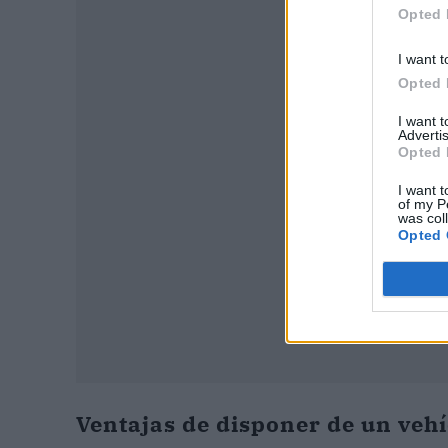
Opted 
I want t
P
Opted 
I want 
Advertis
Opted 
I want t
of my P
was col
Opted 
Ventajas de disponer de un veh