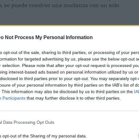
do, se puede resolver una mudanza con un solo
eder al servicio de
alquiler furgoneta Barcelona
 esta firma se encuentran disponibles tanto para
o Not Process My Personal Information
los diversos modelos que ofrece esta compañía
e espacio y transporte a la hora de realizar una
to opt-out of the sale, sharing to third parties, or processing of your per
formation for targeted advertising by us, please use the below opt-out s
r selection. Please note that after your opt-out request is processed y
eing interest-based ads based on personal information utilized by us or
disclosed to third parties prior to your opt-out. You may separately opt-
losure of your personal information by third parties on the IAB’s list of
. This information may also be disclosed by us to third parties on the
IA
Participants
that may further disclose it to other third parties.
l Data Processing Opt Outs
o opt-out of the Sharing of my personal data.