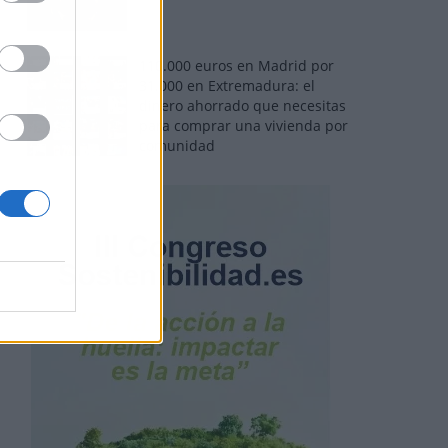
110.000 euros en Madrid por
31.000 en Extremadura: el
dinero ahorrado que necesitas
para comprar una vivienda por
comunidad