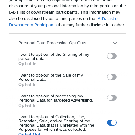
disclosure of your personal information by third parties on the
IAB’s list of downstream participants. This information may
also be disclosed by us to third parties on the
IAB’s List of
Downstream Participants
that may further disclose it to other
third parties.
Personal Data Processing Opt Outs
I want to opt-out of the Sharing of my
personal data.
Opted In
En conclusión, ClauniCanarias se ha convertido
I want to opt-out of the Sale of my
Personal Data.
en el aliado de confianza para arquitectos,
Opted In
ingenieros y constructores que buscan
soluciones de impermeabilización de alta
I want to opt-out of processing my
Personal Data for Targeted Advertising.
calidad. Además, su reputación se ha
Opted In
consolidado gracias a la satisfacción de sus
I want to opt-out of Collection, Use,
clientes y a los resultados exitosos en
Retention, Sale, and/or Sharing of my
Personal Data that Is Unrelated with the
importantes proyectos de la región.
Purposes for which it was collected.
Opted Out