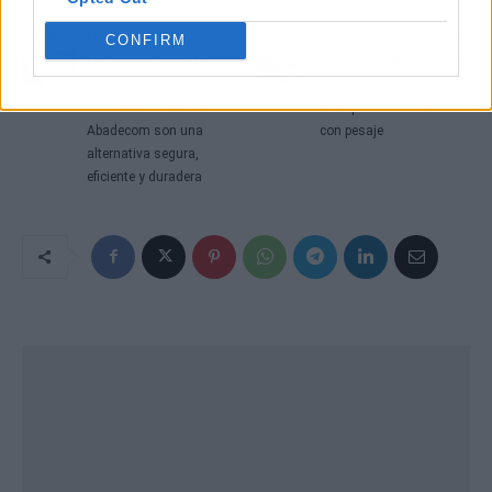
Artículo anterior
Artículo siguiente
CONFIRM
Los separadores de
Un cambio de juego en la
carril bici
gestión de materiales;
fotoluminiscentes de
transpaletas eléctricas
Abadecom son una
con pesaje
alternativa segura,
eficiente y duradera