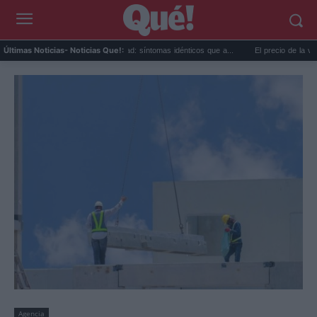
Calor extremo y ansiedad: síntomas idénticos que a...
El precio de la vivienda en
Últimas Noticias
- Noticias Que!:
Agencia