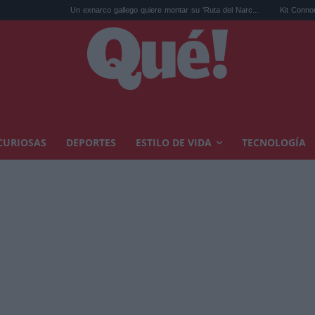
Un exnarco gallego quiere montar su 'Ruta del Narc...
Kit Connor será Cíclope 
CURIOSAS
DEPORTES
ESTILO DE VIDA
TECNOLOGÍA