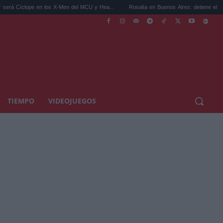
en los X-Men del MCU y Hea...
Rosalía en Buenos Aires: detiene el tráfico y se s...
TIEMPO
VIDEOJUEGOS