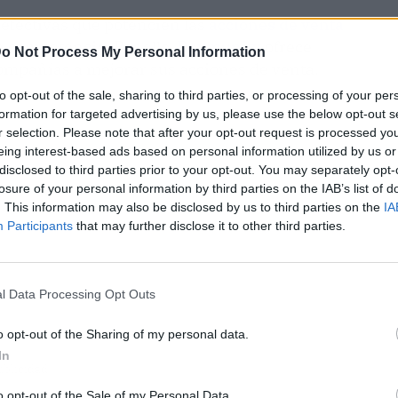
 efectivas que potencien las
acciones de venta
a competencia. Por ello,
Devmunity
ofrece
o Not Process My Personal Information
compañías a mejorar sus acciones de venta.
to opt-out of the sale, sharing to third parties, or processing of your per
formation for targeted advertising by us, please use the below opt-out s
r selection. Please note that after your opt-out request is processed y
eing interest-based ads based on personal information utilized by us or
disclosed to third parties prior to your opt-out. You may separately opt-
losure of your personal information by third parties on the IAB’s list of
. This information may also be disclosed by us to third parties on the
IA
Participants
that may further disclose it to other third parties.
l Data Processing Opt Outs
o opt-out of the Sharing of my personal data.
In
ublicidad
o opt-out of the Sale of my Personal Data.