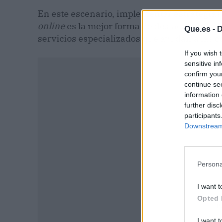
En este escenario, implementar estrategias
online
es la mejor forma de destacar entre l
Que.es -
D
servicios especializados que ayudan a las 
If you wish 
sensitive in
confirm you
continue se
information 
further disc
participants
Downstream 
Persona
I want t
Opted 
P
I want t