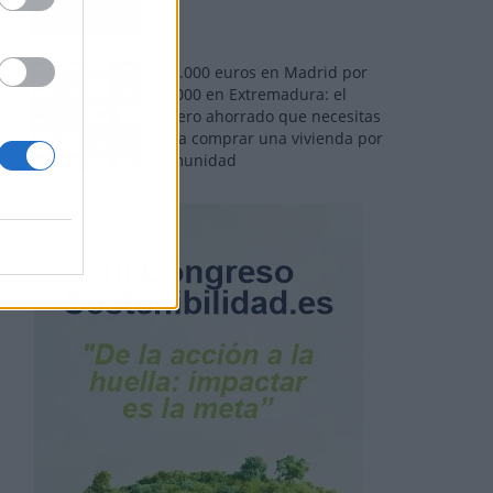
110.000 euros en Madrid por
31.000 en Extremadura: el
dinero ahorrado que necesitas
para comprar una vivienda por
comunidad