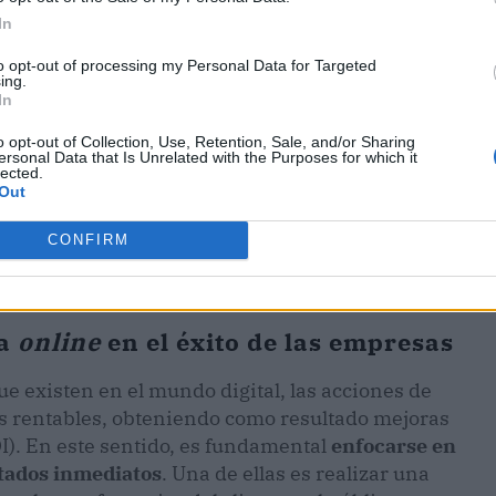
In
to opt-out of processing my Personal Data for Targeted
ing.
In
o opt-out of Collection, Use, Retention, Sale, and/or Sharing
ersonal Data that Is Unrelated with the Purposes for which it
lected.
Out
CONFIRM
ta
online
en el éxito de las empresas
ue existen en el mundo digital, las acciones de
s rentables, obteniendo como resultado mejoras
OI). En este sentido, es fundamental
enfocarse en
ltados inmediatos
. Una de ellas es realizar una