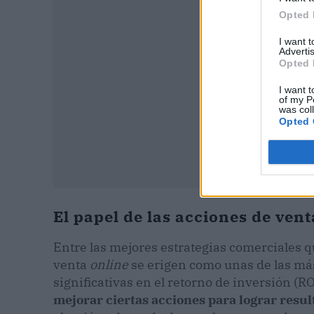
Opted 
I want 
Advertis
Opted 
I want t
of my P
was col
Opted 
El papel de las acciones de ven
Entre las mejores estrategias comerciales q
venta
online
se erigen como unas de las má
significativas en el retorno de inversión (R
mejorar ciertas acciones para lograr resu