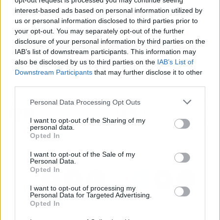
opt-out request is processed you may continue seeing
Stellantis quiere atender la creciente demanda
interest-based ads based on personal information utilized by
de clientes en sus unidades de negocio.
us or personal information disclosed to third parties prior to
your opt-out. You may separately opt-out of the further
Agregaron que sus ofertas de apertura
disclosure of your personal information by third parties on the
comenzaron el pasado 1 de noviembre y
IAB’s list of downstream participants. This information may
estarán vigentes hasta el 31 de diciembre del
also be disclosed by us to third parties on the
IAB’s List of
presente año.
Downstream Participants
that may further disclose it to other
third parties.
Artículo anterior
Artículo siguiente
Personal Data Processing Opt Outs
Las 10 preguntas que se
Tendencias en SEO para
I want to opt-out of the Sharing of my
hacen las personas
2024, prepararse para el
personal data.
antes de comprar una
futuro digital
Opted In
bici eléctrica
I want to opt-out of the Sale of my
Personal Data.
Opted In
I want to opt-out of processing my
Personal Data for Targeted Advertising.
Opted In