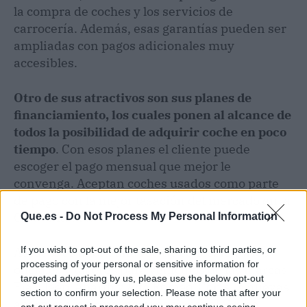
la compra de coches y los servicios de
carrocería. Además, esas garantías pueden ser
ampliadas con pagos adicionales muy
accesibles.
Otro de sus atractivos son sus planes de
financiamiento, los cuales ponen al alcance de
todos la posibilidad de adquirir coche en poco
tiempo
. Con esos planes el cliente puede
escoger el pago mensual que mejor le
convenga. Aceptan coches usados como parte
de pago con la mejor tasación del mercado en la
Comunidad de Madrid.
Que.es -
Do Not Process My Personal Information
If you wish to opt-out of the sale, sharing to third parties, or
Ascauto es ahora una red de concesionarios
processing of your personal or sensitive information for
oficiales y talleres para vehículos de las marcas
targeted advertising by us, please use the below opt-out
Fiat, Jeep, Abarth y Alfa Romeo. Con sus nuevas
section to confirm your selection. Please note that after your
aperturas la firma, perteneciente al Grupo