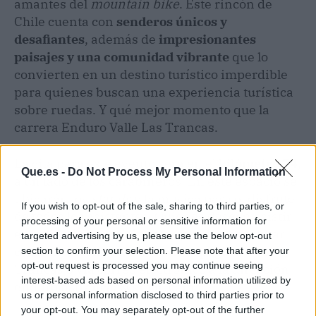
amantes del
mountain bike
. Este rincón de
Chile cuenta con
senderos únicos y
desafiantes
, además de
impresionantes
paisajes y una comunidad vibrante
que lo
convierten en un destino turístico imperdible
para quienes buscan una experiencia turística
sobre ruedas. Y qué mejor momento que la
carrera Enduro Valle Las Trancas.
La cita para este evento será en el
kilómetro 74
,
Que.es -
Do Not Process My Personal Information
a un lado de los carabineros. En este espacio se
ubicarán los
stands
y la música para el disfrute
If you wish to opt-out of the sale, sharing to third parties, or
de todos los asistentes. Quienes deseen asistir
processing of your personal or sensitive information for
en calidad de participantes pueden consultar
targeted advertising by us, please use the below opt-out
cómo inscribirse a través de la página web de
section to confirm your selection. Please note that after your
opt-out request is processed you may continue seeing
Trancas o vía correo electrónico a la dirección
interest-based ads based on personal information utilized by
endurolastrancas@gmail.com.
us or personal information disclosed to third parties prior to
your opt-out. You may separately opt-out of the further