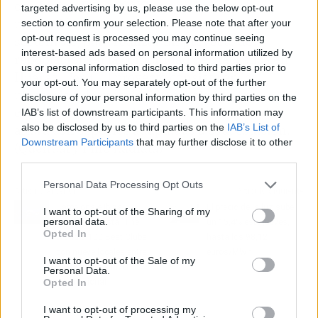
con
Living Earth
, ONG que trabaja por la
targeted advertising by us, please use the below opt-out
protección de la madre tierra y el desarrollo
section to confirm your selection. Please note that after your
opt-out request is processed you may continue seeing
sostenible, para realizar un proyecto de
interest-based ads based on personal information utilized by
repoblación en la comunidad de Macashca en
us or personal information disclosed to third parties prior to
Huaraz, Perú. El proyecto consiste en la
your opt-out. You may separately opt-out of the further
plantación de más de 500 árboles en la
disclosure of your personal information by third parties on the
cordillera de los andes a más de 4.000 m de
IAB’s list of downstream participants. This information may
also be disclosed by us to third parties on the
IAB’s List of
altura con especies adaptadas a esta estación.
Downstream Participants
that may further disclose it to other
(Queñual y Pino Radiata).
third parties.
Personal Data Processing Opt Outs
Artículo anterior
Artículo siguiente
Barcelona e Ibiza
El precio de la luz sube
I want to opt-out of the Sharing of my
personal data.
dominan la lista 'The
un 15,4% este jueves,
Opted In
World's 100 Best Clubs'
hasta los 98,12
con nueve locales entre
euros/MWh
I want to opt-out of the Sale of my
los mejores a nivel
Personal Data.
Opted In
internacional
I want to opt-out of processing my