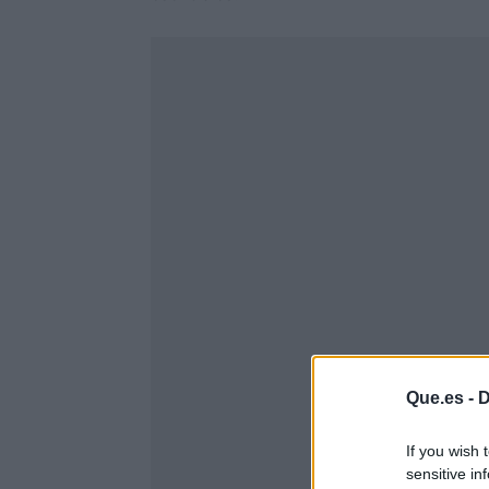
Que.es -
D
If you wish 
sensitive in