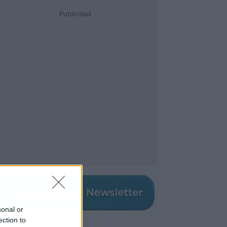
Publicidad
sonal or
ection to