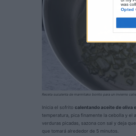
of my P
was col
Opted 
Receta suculenta de marmitako bonito para un invierno calie
Inicia el sofrito
calentando aceite de oliva 
temperatura, pica finamente la cebolla y el a
verduras picadas, sazona con sal y deja que
que tomará alrededor de 5 minutos.