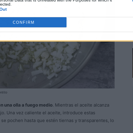
ersonal Data that Is Unrelated with the Purposes for which it
lected.
Out
CONFIRM
ntito
en una olla a fuego medio
. Mientras el aceite alcanza
jo. Una vez caliente el aceite, introduce estas
 se pochen hasta que estén tiernas y transparentes, lo