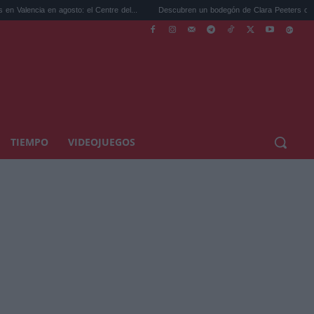
a en agosto: el Centre del...
Descubren un bodegón de Clara Peeters olvidado en ...
TIEMPO
VIDEOJUEGOS