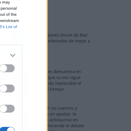
ou may
 personal
out of the
os más vistos
 downstream
B’s List of
Los 7 mejores discos de Bad
Bunny, ordenados de mejor a
peor
Tom Jones demuestra en
Madrid que su voz sigue
desafiando implacable el
paso del tiempo
Fuego en los cuernos y
millones en ayudas: la
rebelión antitaurina en
Alfafar enciende el debate