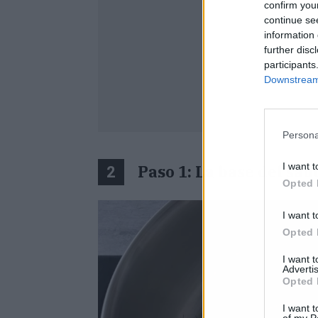
confirm you
continue se
information 
further disc
participants
Downstream 
Persona
I want t
Paso 1: La base del sab
2
Opted 
I want t
Opted 
I want 
Advertis
Opted 
I want t