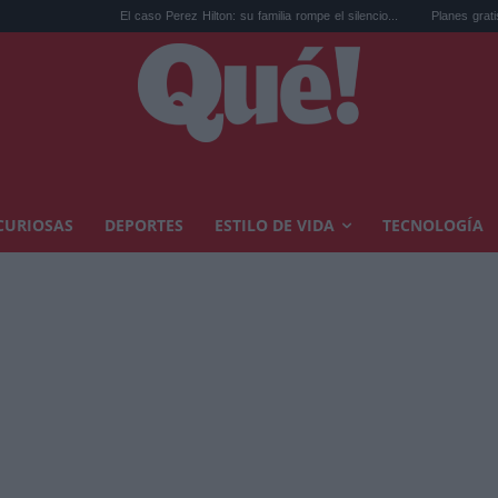
El caso Perez Hilton: su familia rompe el silencio...
Planes gratis en Valenci
CURIOSAS
DEPORTES
ESTILO DE VIDA
TECNOLOGÍA