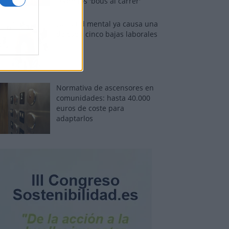
sobre los 'bous al carrer'
La salud mental ya causa una
de cada cinco bajas laborales
Normativa de ascensores en
comunidades: hasta 40.000
euros de coste para
adaptarlos