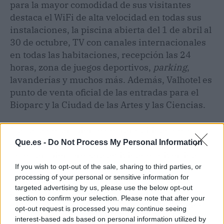
para la mayor comodidad de sus visitantes
destaca el WiFi de alta velocidad en todas sus
instalaciones, la piscina abierta del 1 de abril al
30 de octubre, TV con canales internacionales
en todas las habitaciones, recepción las 24
horas, zona de juegos deportivos,
parking
,
lavanderías y muchos más. Además, Valhotel es
punto de venta oficial de las entradas para el
Bioparc y la Ciudad de las Artes y las Ciencias.
Más allá del ambiente de tranquilidad de los
espacios con vista al hermoso Mediterráneo, el
Que.es -
Do Not Process My Personal Information
hotel también prepara actividades divertidas,
en el día o la noche, como bailes, juegos y
If you wish to opt-out of the sale, sharing to third parties, or
processing of your personal or sensitive information for
torneos, karaoke y todo tipo de espectáculos
targeted advertising by us, please use the below opt-out
que harán la estancia más placentera y
section to confirm your selection. Please note that after your
divertida. El calor humano de este reconocido
opt-out request is processed you may continue seeing
hotel familiar de Valencia espera a los turistas
interest-based ads based on personal information utilized by