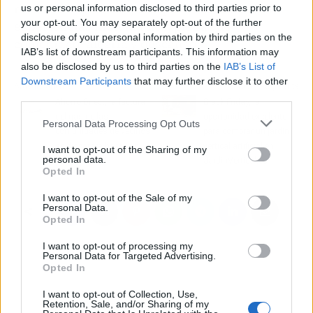
nacionales y extranjeros para hacerles vivir
us or personal information disclosed to third parties prior to
your opt-out. You may separately opt-out of the further
experiencias inolvidables, plenas de
disclosure of your personal information by third parties on the
comodidad, alegría y descanso.
IAB’s list of downstream participants. This information may
also be disclosed by us to third parties on the
IAB’s List of
Downstream Participants
that may further disclose it to other
Artículo anterior
Artículo siguiente
third parties.
Ahorro Direct, la factura
Black Friday, la
del gas de las
oportunidad excelente
Personal Data Processing Opt Outs
comunidades de vecinos
para comprar un jardín
se disparará hasta un
vertical artificial en
I want to opt-out of the Sharing of my
personal data.
50 % en 2024
JardinVertical.es
Opted In
I want to opt-out of the Sale of my
Personal Data.
Opted In
I want to opt-out of processing my
Personal Data for Targeted Advertising.
Opted In
I want to opt-out of Collection, Use,
Retention, Sale, and/or Sharing of my