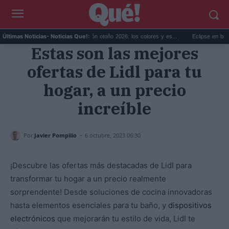
mi...
Tendencias decoración otoño 2026: los colores y es...
Eclipse en bodegas 
Últimas Noticias
- Noticias Que!:
Estas son las mejores
ofertas de Lidl para tu
hogar, a un precio
increíble
-
Por
Javier Pompilio
6 octubre, 2023 06:30
¡Descubre las ofertas más destacadas de Lidl para
transformar tu hogar a un precio realmente
sorprendente! Desde soluciones de cocina innovadoras
hasta elementos esenciales para tu baño, y
dispositivos
electrónicos
que mejorarán tu estilo de vida, Lidl te