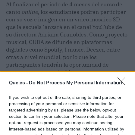
Al finalizar el periodo de 4 meses del curso de
canto
online
, los estudiantes podrán participar
con su voz e imagen en un vídeo mosaico 3D
que la escuela lanzará en el canal YouTube de
su directora Adriana Granobles. Como proyecto
musical, CUDA se difunde en plataformas
digitales como Spotify, I music, Deezer, entre
otras a nivel mundial, por lo que los
participantes tendrán la oportunidad de
proyectarse en este ámbito.
Que.es -
Do Not Process My Personal Information
En la página web de la escuela,
los interesados
en tomar clases de canto
online
podrán
If you wish to opt-out of the sale, sharing to third parties, or
conocer la contribución que solicita esta
processing of your personal or sensitive information for
organización para la inscripción
, adaptada a
targeted advertising by us, please use the below opt-out
section to confirm your selection. Please note that after your
diversas posibilidades económicas.
opt-out request is processed you may continue seeing
Igualmente, la academia recibe donaciones
interest-based ads based on personal information utilized by
para incorporar a niños de escasos recursos en