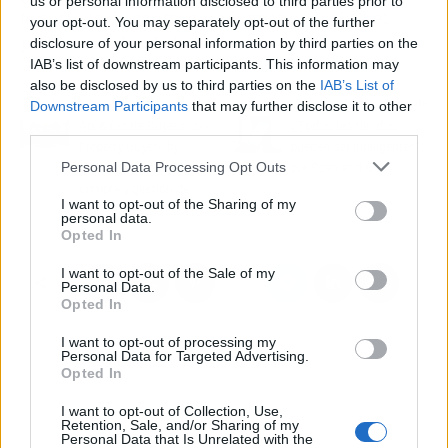
us or personal information disclosed to third parties prior to
la escuela de canto, para investigar sobre el
your opt-out. You may separately opt-out of the further
poder sanador de la música.
disclosure of your personal information by third parties on the
IAB’s list of downstream participants. This information may
also be disclosed by us to third parties on the
IAB’s List of
Artículo anterior
Artículo siguiente
Downstream Participants
that may further disclose it to other
Api & Estate Buyers con
¿Todas las tiendas
third parties.
Property Buyers by
pueden ser inteligentes?,
Personal Data Processing Opt Outs
Somrie, el socio en la
por Scan and Buy
compra y gestión de
I want to opt-out of the Sharing of my
propiedades
personal data.
Opted In
I want to opt-out of the Sale of my
Personal Data.
Opted In
I want to opt-out of processing my
Personal Data for Targeted Advertising.
Opted In
I want to opt-out of Collection, Use,
Retention, Sale, and/or Sharing of my
Personal Data that Is Unrelated with the