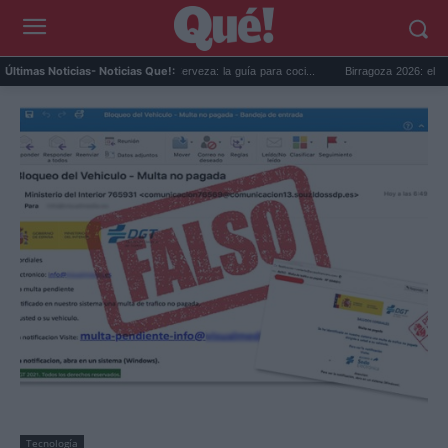
Día Internacional de la Cerveza: la guía para coci...
Birragoza 2026: el festival
Últimas Noticias
- Noticias Que!:
Tecnología