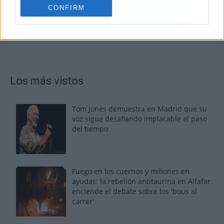
CONFIRM
Los más vistos
Tom Jones demuestra en Madrid que su
voz sigue desafiando implacable el paso
del tiempo
Fuego en los cuernos y millones en
ayudas: la rebelión antitaurina en Alfafar
enciende el debate sobre los 'bous al
carrer'