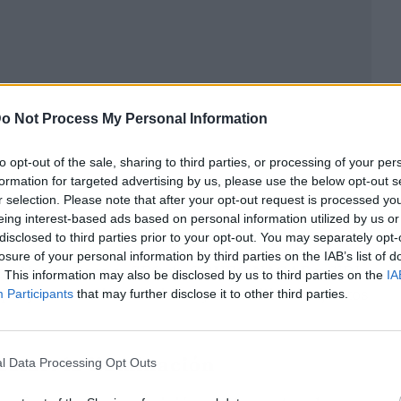
o Not Process My Personal Information
to opt-out of the sale, sharing to third parties, or processing of your per
formation for targeted advertising by us, please use the below opt-out s
r selection. Please note that after your opt-out request is processed y
eing interest-based ads based on personal information utilized by us or
disclosed to third parties prior to your opt-out. You may separately opt-
losure of your personal information by third parties on the IAB’s list of
con Nacho García, CEO de
GRUPO NAGAR
y SIDI,
. This information may also be disclosed by us to third parties on the
IA
proyectos de interiorismo y rehabilitación, estos
Participants
that may further disclose it to other third parties.
estar: la iluminación
l Data Processing Opt Outs