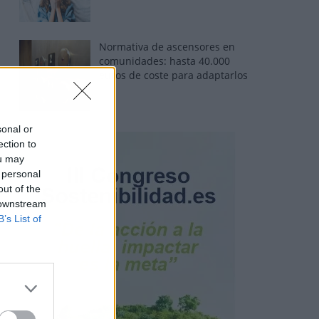
Normativa de ascensores en
comunidades: hasta 40.000
euros de coste para adaptarlos
sonal or
ection to
ou may
 personal
out of the
 downstream
B’s List of