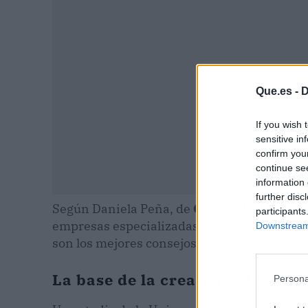
Que.es -
D
If you wish 
sensitive in
confirm you
continue se
information 
further disc
Según Daniela Peña, de
CONN STUDIO
, y 
participants
empresas especializadas en la ejecución de 
Downstream 
son los mejores consejos.
La base de la creatividad y bien
Persona