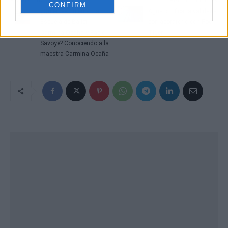
CONFIRM
¿Quién es quién en la
Agua purificada validada
Escuela de Ballet
por laboratorio con Pool
Carmina Ocaña y Pablo
Tiger
Savoye? Conociendo a la
maestra Carmina Ocaña