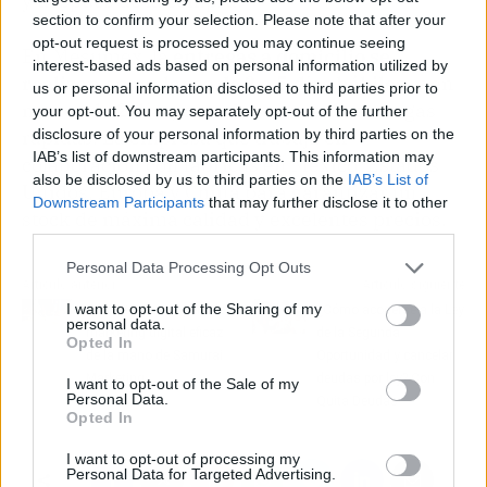
y después de la compra.
section to confirm your selection. Please note that after your
opt-out request is processed you may continue seeing
En Mesumex, la
entregas a domicilio se
interest-based ads based on personal information utilized by
realizan en un lapso de 2 a 5 días hábiles
, y en
us or personal information disclosed to third parties prior to
menos de 2 días, cuando se trata de entregas
your opt-out. You may separately opt-out of the further
disclosure of your personal information by third parties on the
rápidas. La empresa que trabaja en
IAB’s list of downstream participants. This information may
colaboración con fábricas en México, Estados
also be disclosed by us to third parties on the
IAB’s List of
Unidos, Europa y China para garantizar un
Downstream Participants
that may further disclose it to other
stock de máxima calidad y excelentes precios.
third parties.
Personal Data Processing Opt Outs
Artículo anterior
Artículo siguiente
I want to opt-out of the Sharing of my
Cómo trazar un plan de
¿Cómo acogerse a la Ley
personal data.
marketing digital eficaz
de la Segunda
Opted In
de la mano de Samurai
Oportunidad y cancelar
Marketing
deudas por ley? Con
I want to opt-out of the Sale of my
Personal Data.
Quita Deudas
Opted In
I want to opt-out of processing my
Personal Data for Targeted Advertising.