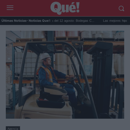
Eclipse solar en Cariñena del 12 agosto: Bodegas C...
Las mejores hipotecas de 
Últimas Noticias
- Noticias Que!:
Agencia