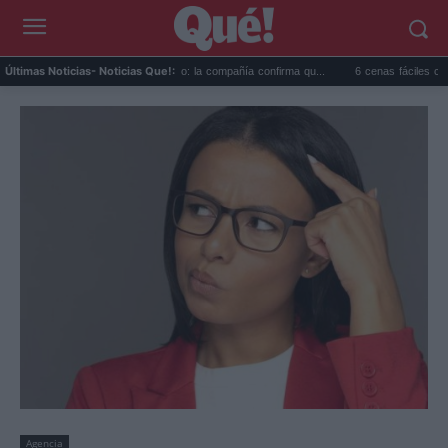
Disney+ con plan gratuito: la compañía confirma qu...
6 cenas fáciles con espinac
Últimas Noticias
- Noticias Que!:
Agencia