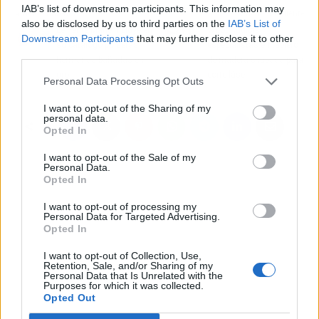
IAB’s list of downstream participants. This information may
Artículo anterior
Artículo siguiente
also be disclosed by us to third parties on the
IAB’s List of
Le Petite Marie incluye en
WoodAddicts,
Downstream Participants
that may further disclose it to other
su catálogo pulseras
especialistas en tablero
third parties.
hermanas bañadas en
de madera chapada para
oro
corte láser
Personal Data Processing Opt Outs
I want to opt-out of the Sharing of my
personal data.
Opted In
I want to opt-out of the Sale of my
Personal Data.
Opted In
I want to opt-out of processing my
Personal Data for Targeted Advertising.
Opted In
I want to opt-out of Collection, Use,
Retention, Sale, and/or Sharing of my
Personal Data that Is Unrelated with the
Purposes for which it was collected.
Opted Out