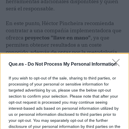
herramientas adicionales disponibles y quién
será el responsable.
En este punto, Héctor Pincheira recomienda
contratar a una compañía implementadora que
ofrezca
proyectos "llave en mano"
, ya que
permiten obtener resultados a un coste
conocido, además de optar por la metodología
de implementación ágil SCRUM al momento de
Que.es -
Do Not Process My Personal Information
llevar adelante la planificación.
If you wish to opt-out of the sale, sharing to third parties, or
Los interesados en profundizar en cómo
processing of your personal or sensitive information for
realizar una implementación de SAP exitosa,
targeted advertising by us, please use the below opt-out
pueden ingresar a la página web de Héctor
section to confirm your selection. Please note that after your
Pincheira para acceder a la lista completa de
opt-out request is processed you may continue seeing
interest-based ads based on personal information utilized by
consejos desarrollada por este especialista en
us or personal information disclosed to third parties prior to
tecnologías.
your opt-out. You may separately opt-out of the further
disclosure of your personal information by third parties on the