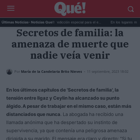
La AEMET prepara una predicción especial para el e...
En los lugares más mister
Últimas Noticias
- Noticias Que!:
Secretos de familia: la
amenaza de muerte que
nadie veía venir
-
Por
María de la Candelaria Brito Nieves
11 septiembre, 2023 18:02
En los últimos capítulos de 'Secretos de familia', la
tensión entre Ilgaz y Ceylin ha alcanzado su punto
álgido. A pesar de trabajar en el mismo caso, están más
distanciados que nunca
. La abogada ha recibido una
llamada anónima que ha despertado su instinto de
supervivencia, ya que contenía una peligrosa amenaza
dirigida a su marido. El mensaje era claro y directo: "Si tu