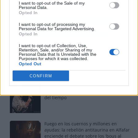
I want to opt-out of the Sale of my
Personal Data.
Opted In
I want to opt-out of processing my
Personal Data for Targeted Advertising.
Opted In
I want to opt-out of Collection, Use,
Retention, Sale, and/or Sharing of my
Personal Data that Is Unrelated with the
Purposes for which it was collected.
Opted Out
Los más vistos
CONFIRM
Tom Jones demuestra en Madrid que su
voz sigue desafiando implacable el paso
del tiempo
Fuego en los cuernos y millones en
ayudas: la rebelión antitaurina en Alfafar
enciende el debate sobre los 'bous al