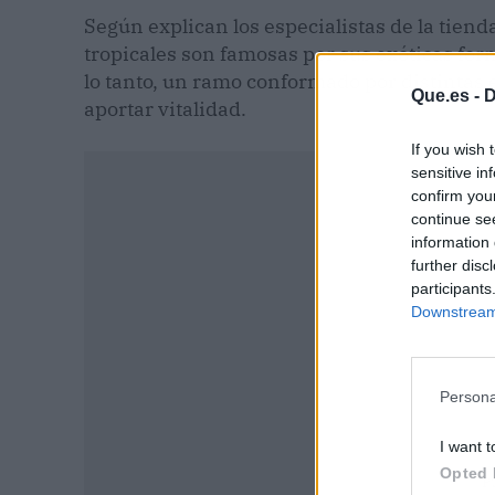
Según explican los especialistas de la tiend
tropicales son famosas por sus exóticas form
lo tanto, un ramo conformado por distintas 
Que.es -
D
aportar vitalidad.
If you wish 
sensitive in
confirm you
continue se
information 
further disc
participants
Downstream 
Persona
I want t
Opted 
P