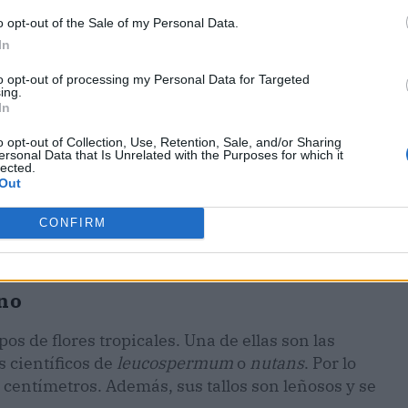
o opt-out of the Sale of my Personal Data.
In
to opt-out of processing my Personal Data for Targeted
ing.
In
o opt-out of Collection, Use, Retention, Sale, and/or Sharing
ersonal Data that Is Unrelated with the Purposes for which it
lected.
Out
CONFIRM
ano
os de flores tropicales. Una de ellas son las
 científicos de
leucospermum
o
nutans
. Por lo
 centímetros. Además, sus tallos son leñosos y se