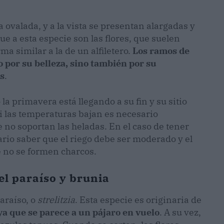
a ovalada, y a la vista se presentan alargadas y
ue a esta especie son las flores, que suelen
ma similar a la de un alfiletero.
Los ramos de
o por su belleza, sino también por su
as
.
la primavera está llegando a su fin y su sitio
 Si las temperaturas bajan es necesario
e no soportan las heladas. En el caso de tener
ario saber que el riego debe ser moderado y el
e no se formen charcos.
el paraíso y brunia
paraíso, o
strelitzia
. Esta especie es originaria de
ya que se parece a un pájaro en vuelo
. A su vez,