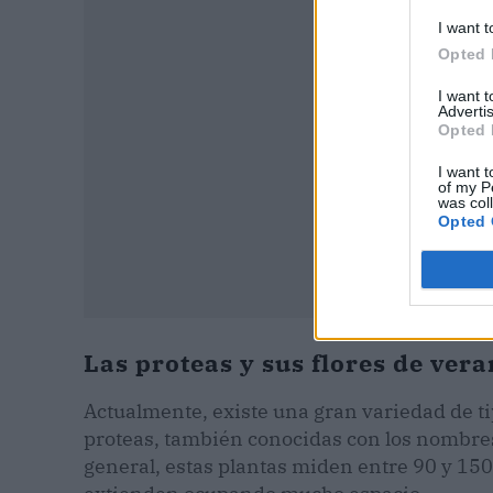
I want t
Opted 
I want 
Advertis
Opted 
I want t
of my P
was col
Opted 
Las proteas y sus flores de ver
Actualmente, existe una gran variedad de tip
proteas, también conocidas con los nombres
general, estas plantas miden entre 90 y 150