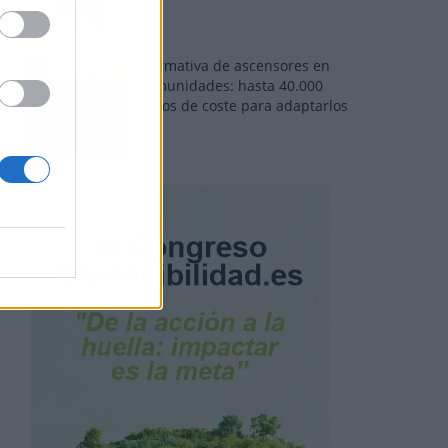
Normativa de ascensores en
comunidades: hasta 40.000
euros de coste para adaptarlos