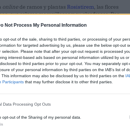
a
online
de ramos y plantas
Rosistirem
, las flores
as, sus colores maravillosos y su olor fresco. Por
especies de este tipo puede decorar una casa y
o Not Process My Personal Information
to opt-out of the sale, sharing to third parties, or processing of your per
formation for targeted advertising by us, please use the below opt-out s
r selection. Please note that after your opt-out request is processed y
eing interest-based ads based on personal information utilized by us or
disclosed to third parties prior to your opt-out. You may separately opt-
losure of your personal information by third parties on the IAB’s list of
. This information may also be disclosed by us to third parties on the
IA
Participants
that may further disclose it to other third parties.
l Data Processing Opt Outs
o opt-out of the Sharing of my personal data.
In
ublicidad