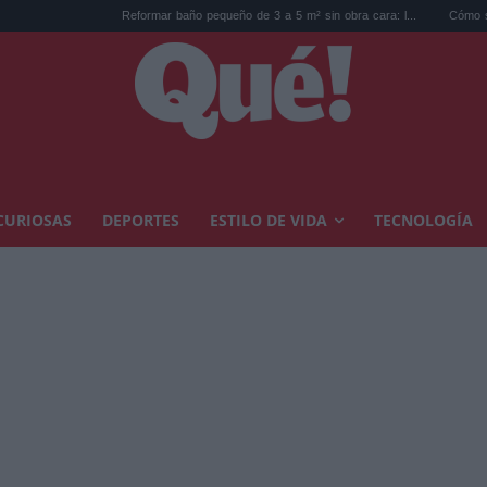
Reformar baño pequeño de 3 a 5 m² sin obra cara: l...
Cómo salvar una planta
CURIOSAS
DEPORTES
ESTILO DE VIDA
TECNOLOGÍA