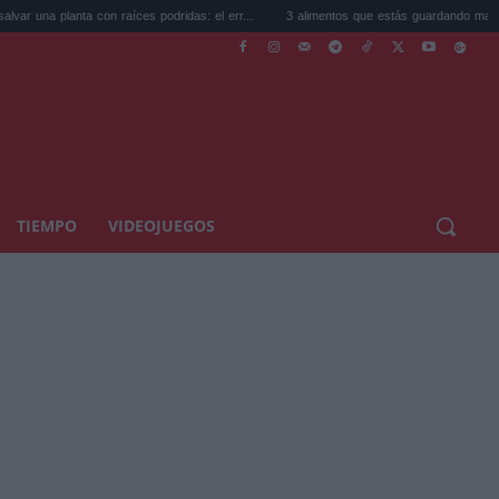
 con raíces podridas: el err...
3 alimentos que estás guardando mal con este calor
TIEMPO
VIDEOJUEGOS