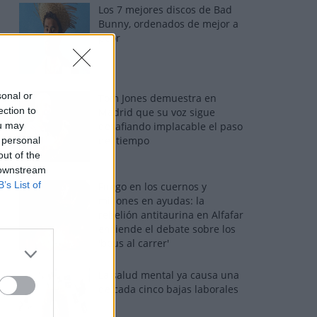
Los 7 mejores discos de Bad
Bunny, ordenados de mejor a
peor
sonal or
Tom Jones demuestra en
ection to
Madrid que su voz sigue
ou may
desafiando implacable el paso
del tiempo
 personal
out of the
 downstream
B’s List of
Fuego en los cuernos y
millones en ayudas: la
rebelión antitaurina en Alfafar
enciende el debate sobre los
'bous al carrer'
La salud mental ya causa una
de cada cinco bajas laborales