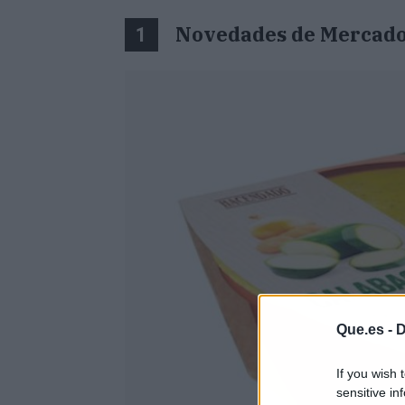
Novedades de Mercado
1
Que.es -
D
If you wish 
sensitive in