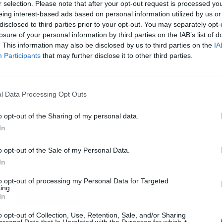
r selection. Please note that after your opt-out request is processed y
eing interest-based ads based on personal information utilized by us or
disclosed to third parties prior to your opt-out. You may separately opt-
L
losure of your personal information by third parties on the IAB’s list of
. This information may also be disclosed by us to third parties on the
IA
Participants
that may further disclose it to other third parties.
dona contiene calabacines frescos como ingrediente
l Data Processing Opt Outs
 con un toque de dulzura natural de esta verdura.
El
ramos, lo que lo hace ideal para una porción
o opt-out of the Sharing of my personal data.
a comida.
La crema de calabacín Hacendado se calienta
In
 la convierte en una opción conveniente para quienes
o opt-out of the Sale of my Personal Data.
io de 1,60 € por un bol de 350 g parece razonable y
In
ctos similares en el mercado.
to opt-out of processing my Personal Data for Targeted
ing.
Siguiente
In
o opt-out of Collection, Use, Retention, Sale, and/or Sharing