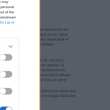
ou may
 personal
out of the
os más vistos
 downstream
B’s List of
Tom Jones demuestra en
Madrid que su voz sigue
desafiando implacable el
paso del tiempo
Fuego en los cuernos y
millones en ayudas: la
rebelión antitaurina en
Alfafar enciende el debate
sobre los 'bous al carrer'
La salud mental ya causa una
de cada cinco bajas laborales