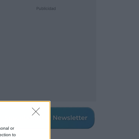
Publicidad
sonal or
ection to