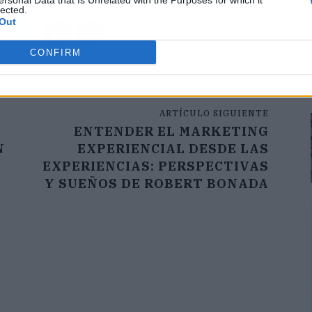
ersonal Data that Is Unrelated with the Purposes for which it
lected.
Out
CONFIRM
ARTÍCULO SIGUIENTE
ENTENDER EL MARKETING
N
EXPERIENCIAL DESDE LAS
EXPERIENCIAS: PERSPECTIVAS
Y SUEÑOS DE ROBERT BONADA