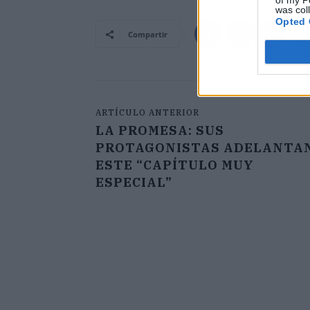
of my P
was col
Opted 
Compartir
ARTÍCULO ANTERIOR
LA PROMESA: SUS
PROTAGONISTAS ADELANTA
ESTE “CAPÍTULO MUY
ESPECIAL”