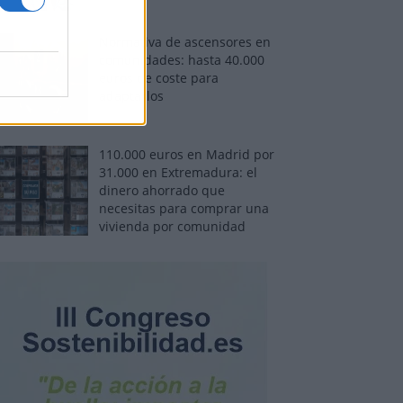
Normativa de ascensores en
comunidades: hasta 40.000
euros de coste para
adaptarlos
110.000 euros en Madrid por
31.000 en Extremadura: el
dinero ahorrado que
necesitas para comprar una
vivienda por comunidad