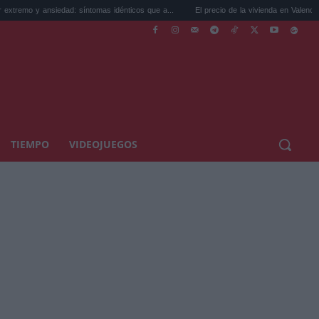
nsiedad: síntomas idénticos que a...
El precio de la vivienda en Valencia sube a 3.48
TIEMPO
VIDEOJUEGOS