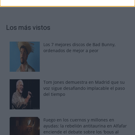
Los más vistos
Los 7 mejores discos de Bad Bunny,
ordenados de mejor a peor
Tom Jones demuestra en Madrid que su
voz sigue desafiando implacable el paso
del tiempo
Fuego en los cuernos y millones en
ayudas: la rebelión antitaurina en Alfafar
enciende el debate sobre los 'bous al