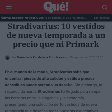
...
Los jóvenes opositores en España: el 20% ya prepar...
Los beneficios de la
Últimas Noticias
- Noticias Que!:
Stradivarius: 10 vestidos
de nueva temporada a un
precio que ni Primark
-
Por
María de la Candelaria Brito Nieves
10 septiembre, 2023 12:02
En el mundo de la moda, Stradivarius sabe que
encontrar piezas de alta calidad y estilo a precios
accesibles puede ser todo un desafío
. Sin embargo, la
reconocida marca
Stradivarius
ha llegado para romper
las barreras entre la elegancia y la economía,
presentando una colección de 10 vestidos de nueva
temporada que desafían todas nuestras expectativas.