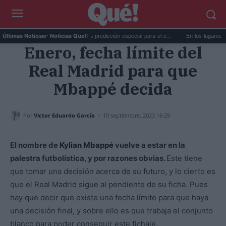
...
La AEMET prepara una predicción especial para el e...
En los lugares más mi
Últimas Noticias
- Noticias Que!:
Enero, fecha límite del
Real Madrid para que
Mbappé decida
-
Por
Victor Eduardo García
10 septiembre, 2023 16:29
El nombre de
Kylian Mbappé
vuelve a estar en la
palestra futbolística, y por razones obvias.
Este tiene
que tomar una decisión acerca de su futuro, y lo cierto es
que el Real Madrid sigue al pendiente de su ficha. Pues
hay que decir que existe una fecha límite para que haya
una decisión final, y sobre ello es que trabaja el conjunto
blanco para poder conseguir este fichaje.