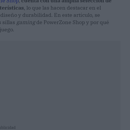
ne Shop
,
cuenta con una amplia selección de
terísticas
, lo que las hacen destacar en el
seño y durabilidad. En este artículo, se
 sillas
gaming
de PowerZone Shop y por qué
juego.
ublicidad