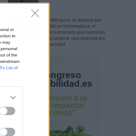
110.000 euros en Madrid por
31.000 en Extremadura: el
sonal or
dinero ahorrado que necesitas
ection to
para comprar una vivienda por
ou may
comunidad
 personal
out of the
 downstream
B’s List of