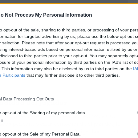
o Not Process My Personal Information
to opt-out of the sale, sharing to third parties, or processing of your per
formation for targeted advertising by us, please use the below opt-out s
r selection. Please note that after your opt-out request is processed y
eing interest-based ads based on personal information utilized by us or
disclosed to third parties prior to your opt-out. You may separately opt-
losure of your personal information by third parties on the IAB’s list of
. This information may also be disclosed by us to third parties on the
IA
Participants
that may further disclose it to other third parties.
l Data Processing Opt Outs
odidad del jugador
o opt-out of the Sharing of my personal data.
 las sillas
gaming
de PowerZone Shop es su
In
ñadas pensando en la comodidad del jugador, lo
s y horas de juego sin sentir fatiga. Los respaldos
o opt-out of the Sale of my Personal Data.