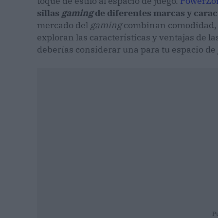
toque de estilo al espacio de juego.
PowerZo
sillas
gaming
de diferentes marcas y carac
mercado del
gaming
combinan comodidad, di
exploran las características y ventajas de las
deberías considerar una para tu espacio de 
P