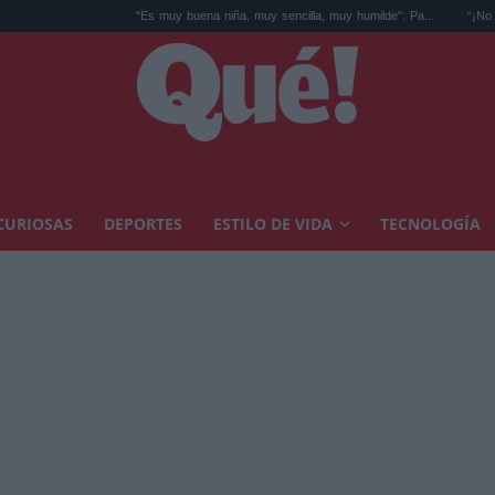
"Es muy buena niña, muy sencilla, muy humilde": Pa...
“¡No me grites, no me g
CURIOSAS
DEPORTES
ESTILO DE VIDA
TECNOLOGÍA