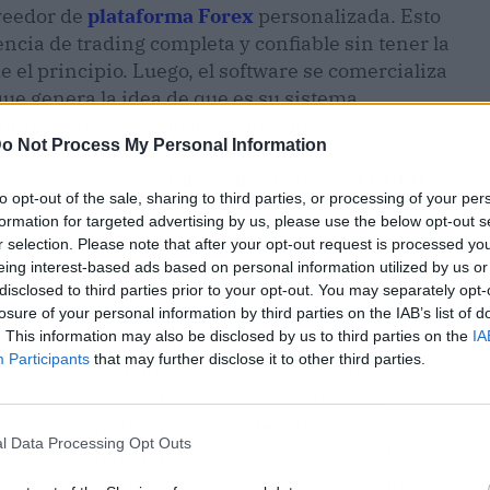
oveedor de
plataforma Forex
personalizada. Esto
encia de trading completa y confiable sin tener la
e el principio. Luego, el software se comercializa
que genera la idea de que es su sistema
ding White Label incluye diferentes
o Not Process My Personal Information
os profesionales financieros variar sus carteras
, materias primas,
índices de referencia o CFD
, la
to opt-out of the sale, sharing to third parties, or processing of your per
a conexión con múltiples mercados, ofrecen una
formation for targeted advertising by us, please use the below opt-out s
ing.
Además, estas plataformas ofrecen
r selection. Please note that after your opt-out request is processed y
aders en sus esfuerzos, las cuales pueden cubrir
eing interest-based ads based on personal information utilized by us or
y velocidades de transacción rápidas. Además,
disclosed to third parties prior to your opt-out. You may separately opt-
losure of your personal information by third parties on the IAB’s list of
as y funciones para disminuir los riesgos.
. This information may also be disclosed by us to third parties on the
IA
análisis de datos que permitan a los
Participants
that may further disclose it to other third parties.
iar los movimientos del mercado.
La gama de
anca accesibles en el mercado es amplia y
s personalizados para grandes clientes
l Data Processing Opt Outs
zaciones financieras, hasta sistemas creados
ción de un sistema va acompañada de su conjunto