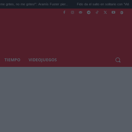
rites!”: Aramís Fuster pier...
Fido da el salto en solitario con 'Vida nocturna' ...
TIEMPO
VIDEOJUEGOS