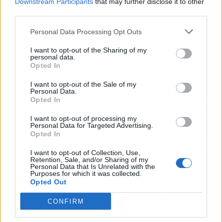
Downstream Participants
that may further disclose it to other
third parties.
Personal Data Processing Opt Outs
I want to opt-out of the Sharing of my
personal data.
Las almohadas de viaje son una excelente
Opted In
inversión para aquellos viajeros que buscan
I want to opt-out of the Sale of my
comodidad, soporte y descanso durante sus
Personal Data.
desplazamientos. En el caso de la almohada de
Opted In
viaje y fibra natural de Dormitienda, esta ofrece
I want to opt-out of processing my
todas las ventajas a un
precio económico
,
Personal Data for Targeted Advertising.
Opted In
permitiendo que cada viaje sea más placentero
y seguro, evitando malas posturas y problemas
I want to opt-out of Collection, Use,
Retention, Sale, and/or Sharing of my
cervicales.
Personal Data that Is Unrelated with the
Purposes for which it was collected.
Opted Out
Artículo anterior
Artículo siguiente
CONFIRM
PuntoSeguro sobre los
Los beneficios de la
beneficios de optar por
chocolaterapia, por Crina