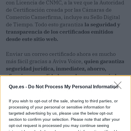
con Licencia de CNMC, a la vez que la Autoridad
de Certificación creada por las Cámaras de
Comercio Camerfirma, incluye su Sello Digital
de Tiempo. Todo esto garantiza
la seguridad y
transparencia de los certificados emitidos
desde este sitio web.
Enviar un correo certificado ahora es mucho
más fácil gracias a Aviva Voice,
quien garantiza
seguridad jurídica, inmediatez, ahorro,
eficacia y comodidad en cada correo enviado
desde su plataforma.
En su página web se
Que.es -
Do Not Process My Personal Information
puede encontrar mucha más información
detallada al respecto.
If you wish to opt-out of the sale, sharing to third parties, or
processing of your personal or sensitive information for
targeted advertising by us, please use the below opt-out
section to confirm your selection. Please note that after your
opt-out request is processed you may continue seeing