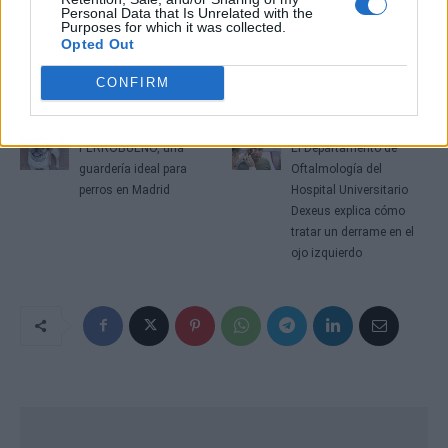
Personal Data that Is Unrelated with the
Purposes for which it was collected.
Opted Out
CONFIRM
Artículo anterior
Artículo siguiente
PERROBUENO, una
El Departamento de
guardería ideal para
Oftalmología del
perros en Madrid
Hospital Universitario
Dexeus explica cómo
tratar un derrame en el
ojo izquierdo