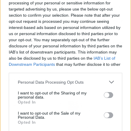
processing of your personal or sensitive information for
profunda conciencia ambiental, desde la cual,
targeted advertising by us, please use the below opt-out
busca incentivar las buenas prácticas
section to confirm your selection. Please note that after your
ambientales entre todos sus clientes y, de este
opt-out request is processed you may continue seeing
modo, contribuir a la conformación de un
interest-based ads based on personal information utilized by
us or personal information disclosed to third parties prior to
modelo empresarial sostenible, que genere
your opt-out. You may separately opt-out of the further
repercusiones visibles y reales en beneficio de
disclosure of your personal information by third parties on the
la sociedad
. Continuamente, recogen la
IAB’s list of downstream participants. This information may
experiencia y conocimientos adquiridos en
also be disclosed by us to third parties on the
IAB’s List of
cada proyecto para aplicarlos con sus nuevas
Downstream Participants
that may further disclose it to other
third parties.
propuestas, lo que aporta un notable valor
añadido a sus procesos de consultoría.
Personal Data Processing Opt Outs
I want to opt-out of the Sharing of my
Artículo anterior
Artículo siguiente
personal data.
Opted In
Asesoría fiscal laboral y
El auténtico sabor del
contable en Palma, Elite
chorizo santarrosano
I want to opt-out of the Sale of my
Wave Assessors
viaja desde Colombia
Personal Data.
hasta España y Europa
Opted In
con D'Carnilsa