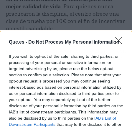
mejor calidad de vida
. Para quienes nunca
practicaron la disciplina, el centro ofrece una
clase de prueba por 10 € con el fin de incentivar
un estilo saludable.
Que.es -
Do Not Process My Personal Information
The Garden funciona como un lugar de
encuentro donde conectar con uno mismo y con
If you wish to opt-out of the sale, sharing to third parties, or
otras personas es posible. El Yoga Aéreo es una
processing of your personal or sensitive information for
de las principales herramientas de
targeted advertising by us, please use the below opt-out
entrenamiento físico y meditación del lugar.
section to confirm your selection. Please note that after your
opt-out request is processed you may continue seeing
interest-based ads based on personal information utilized by
Artículo anterior
Artículo siguiente
us or personal information disclosed to third parties prior to
Tener éxito en redes
Ahorralia ayuda a los
your opt-out. You may separately opt-out of the further
sociales con el
clientes a ahorrar en sus
disclosure of your personal information by third parties on the
marketing digital a
facturas
IAB’s list of downstream participants. This information may
medida
also be disclosed by us to third parties on the
IAB’s List of
Downstream Participants
that may further disclose it to other
third parties.