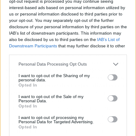
opt-out request is processed you may continue seeing
interest-based ads based on personal information utilized by
us or personal information disclosed to third parties prior to
your opt-out. You may separately opt-out of the further
disclosure of your personal information by third parties on the
IAB’s list of downstream participants. This information may
also be disclosed by us to third parties on the
IAB’s List of
Downstream Participants
that may further disclose it to other
third parties.
Desde su experiencia personal, el Sr. Costeja
aconsejó a
las personas que se encuentran en
Personal Data Processing Opt Outs
situaciones similares y desean ejercer su
I want to opt-out of the Sharing of my
derecho al olvido en Internet que recurran a
personal data.
empresas profesionales y especializadas en el
Opted In
campo
. Los pasos a seguir para ejercer este
I want to opt-out of the Sale of my
derecho aún son farragosos y confusos para los
Personal Data.
Opted In
particulares y las empresas. Además, hizo
hincapié en el valor de nuestros propios datos y
I want to opt-out of processing my
Personal Data for Targeted Advertising.
la necesidad de reflexionar sobre qué
Opted In
información estamos dispuestos a compartir y