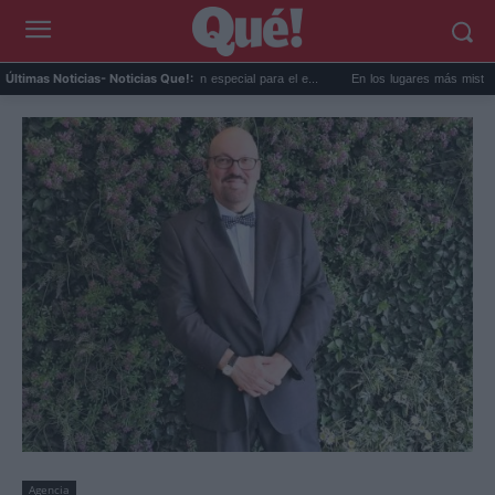
T prepara una predicción especial para el e...
En los lugares más misteriosos del pl
Últimas Noticias
- Noticias Que!:
Agencia