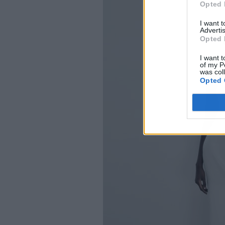
Opted 
I want 
Advertis
Opted 
I want t
of my P
was col
Opted 