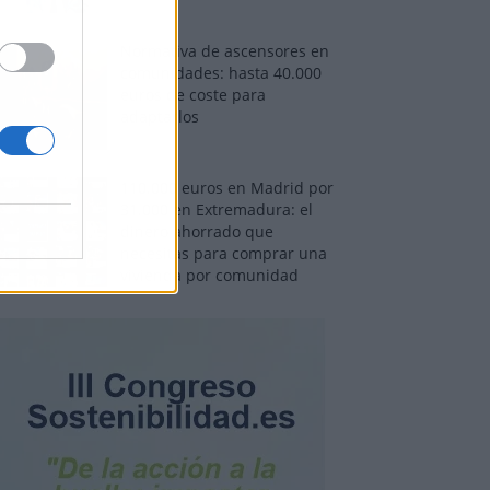
Normativa de ascensores en
comunidades: hasta 40.000
euros de coste para
adaptarlos
110.000 euros en Madrid por
31.000 en Extremadura: el
dinero ahorrado que
necesitas para comprar una
vivienda por comunidad