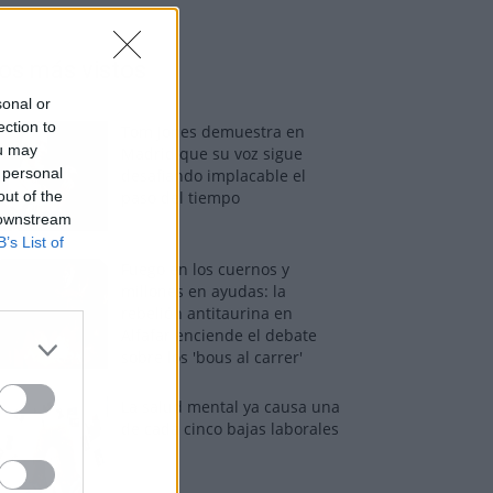
os más vistos
sonal or
ection to
Tom Jones demuestra en
ou may
Madrid que su voz sigue
 personal
desafiando implacable el
out of the
paso del tiempo
 downstream
B’s List of
Fuego en los cuernos y
millones en ayudas: la
rebelión antitaurina en
Alfafar enciende el debate
sobre los 'bous al carrer'
La salud mental ya causa una
de cada cinco bajas laborales