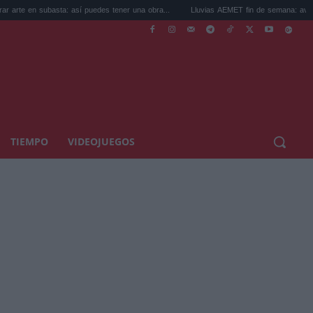
ubasta: así puedes tener una obra...
Lluvias AEMET fin de semana: avisos por torme
TIEMPO
VIDEOJUEGOS