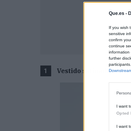
Que.es -
D
If you wish 
sensitive in
confirm you
continue se
information 
further disc
participants
Vestido satinado caden
1
Downstream 
Persona
I want t
Opted 
I want t