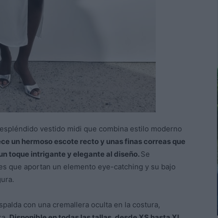
espléndido vestido midi que combina estilo moderno
ece un hermoso escote recto y unas finas correas que
 toque intrigante y elegante al diseño.
Se
ales que aportan un elemento eye-catching y su bajo
gura.
espalda con una cremallera oculta en la costura,
ra.
Disponible en todas las tallas, desde XS hasta XL,