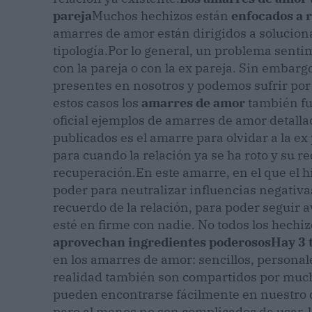
pareja
Muchos hechizos están
enfocados a 
amarres de amor están dirigidos a solucion
tipología.
Por lo general, un problema sentim
con la pareja o con la ex pareja. Sin embarg
presentes en nosotros y podemos sufrir por
estos casos los
amarres de amor
también fu
oficial ejemplos de amarres de amor detallad
publicados es el amarre para olvidar a la e
para cuando la relación ya se ha roto y su re
recuperación.
En este amarre, en el que el h
poder para neutralizar influencias negativas,
recuerdo de la relación, para poder seguir 
esté en firme con nadie. No todos los hechi
aprovechan ingredientes poderosos
Hay 3 
en los amarres de amor: sencillos, personal
realidad también son compartidos por mucho
pueden encontrarse fácilmente en nuestro d
pero al menos no son complicados de usar, 