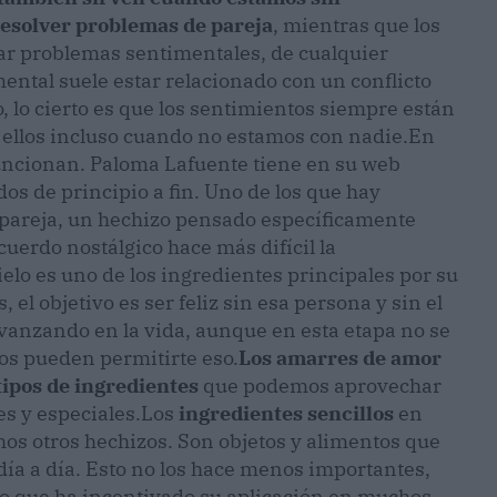
resolver problemas de pareja
, mientras que los
ar problemas sentimentales, de cualquier
ental suele estar relacionado con un conflicto
o, lo cierto es que los sentimientos siempre están
 ellos incluso cuando no estamos con nadie.
En
ncionan. Paloma Lafuente tiene en su web
os de principio a fin. Uno de los que hay
x pareja, un hechizo pensado específicamente
cuerdo nostálgico hace más difícil la
ielo es uno de los ingredientes principales por su
 el objetivo es ser feliz sin esa persona y sin el
avanzando en la vida, aunque en esta etapa no se
zos pueden permitirte eso.
Los amarres de amor
tipos de ingredientes
que podemos aprovechar
es y especiales.
Los
ingredientes sencillos
en
s otros hechizos. Son objetos y alimentos que
ía a día. Esto no los hace menos importantes,
lo que ha incentivado su aplicación en muchos