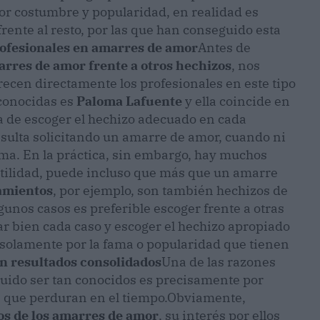
r costumbre y popularidad, en realidad es
rente al resto, por las que han conseguido esta
rofesionales en amarres de amor
Antes de
arres de amor frente a otros hechizos
, nos
ecen directamente los profesionales en este tipo
conocidas es
Paloma Lafuente
y ella coincide en
a de escoger el hechizo adecuado en cada
ulta solicitando un amarre de amor, cuando ni
lema. En la práctica, sin embargo, hay muchos
utilidad, puede incluso que más que un amarre
amientos
, por ejemplo, son también hechizos de
unos casos es preferible escoger frente a otras
ar bien cada caso y escoger el hechizo apropiado
r solamente por la fama o popularidad que tienen
n resultados consolidados
Una de las razones
uido ser tan conocidos es precisamente por
, que perduran en el tiempo.
Obviamente,
ros de los amarres de amor
, su interés por ellos