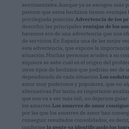
sentimentales.
Aunque ya se escogen más po
patente que estos hechizos tienen ventajas f
privilegiada posición.
Advertencia de los p
describir las principales
ventajas de los am
hacemos eco de una advertencia que nos ofr
de servicios.
En España una de las mejor re
esta advertencia, que expone la importanci
situación.
Muchas personas acuden a su cons
siquiera se sabe cuál es el origen del prob
otros tipos de hechizos que podrían ser de 
dependiendo de cada situación.
Los endulz
amor muy poderosos y populares, que en alg
alternativas.
Por tanto, es importante analiz
que nos va a ser más útil, no dejarnos guia
los amarres.
Los amarres de amor consigue
por las que los amarres de amor han conseg
conseguir resultados consolidados, es decir
conforme
la gente va identificando los log