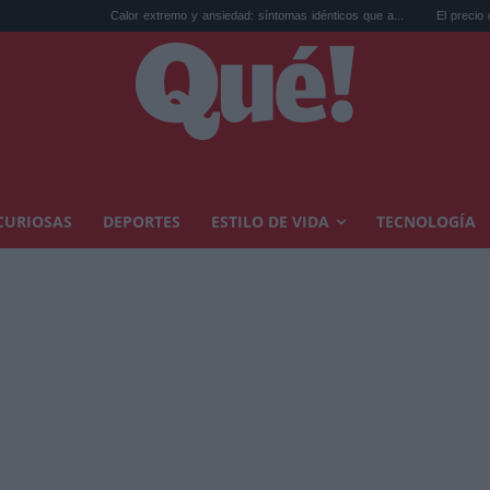
Calor extremo y ansiedad: síntomas idénticos que a...
El precio de la vivienda en V
CURIOSAS
DEPORTES
ESTILO DE VIDA
TECNOLOGÍA