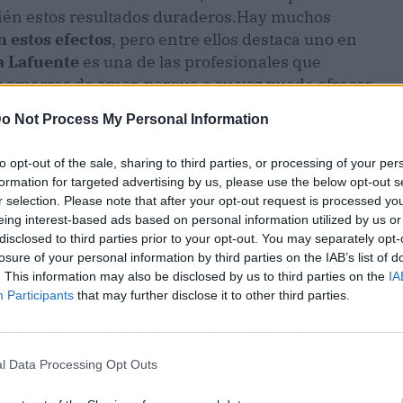
ién estos resultados duraderos.
Hay muchos
n estos efectos
, pero entre ellos destaca uno en
 Lafuente
es una de las profesionales que
s amarres de amor, porque a su vez puede ofrecer
r en cuenta que la magia blanca no impone
o Not Process My Personal Information
ha los que ya existen.
Por ejemplo, en una
a ruptura, es posible pensar que la otra persona
to opt-out of the sale, sharing to third parties, or processing of your per
ría de los casos, por debajo de estos
formation for targeted advertising by us, please use the below opt-out s
tracción y el cariño hacia la otra parte de la
r selection. Please note that after your opt-out request is processed y
os sentimientos a través del ritual de amarre de
eing interest-based ads based on personal information utilized by us or
disclosed to third parties prior to your opt-out. You may separately opt-
 situarlos en prioridad.
Por tanto, los efectos de
losure of your personal information by third parties on the IAB’s list of
o progresivos, pero en contrapartida se van
. This information may also be disclosed by us to third parties on the
IA
uedarse fijos e inamovibles, lo que significa
Participants
that may further disclose it to other third parties.
le.
Los hechizos que no consiguen este efecto
gra. En esta modalidad no se aprovechan
n los que interesan a la persona que hace el
l Data Processing Opt Outs
entimientos de la otra persona e imponer algo que
ará en unos efectos efímeros que, en poco tiempo,