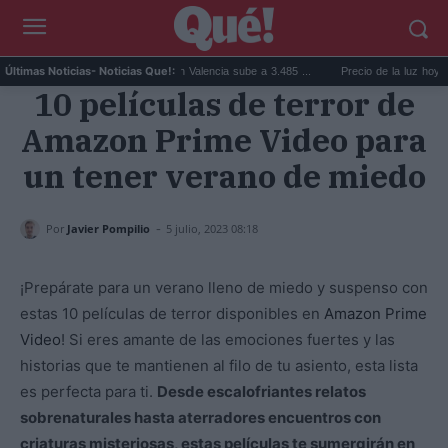
El precio de la vivienda en Valencia sube a 3.485 ...
Precio de la luz hoy, jueves
Últimas Noticias
- Noticias Que!:
10 películas de terror de
Amazon Prime Video para
un tener verano de miedo
-
Por
Javier Pompilio
5 julio, 2023 08:18
¡Prepárate para un verano lleno de miedo y suspenso con
estas 10 películas de terror disponibles en
Amazon Prime
Video
! Si eres amante de las emociones fuertes y las
historias que te mantienen al filo de tu asiento, esta lista
es perfecta para ti.
Desde escalofriantes relatos
sobrenaturales hasta aterradores encuentros con
criaturas misteriosas, estas películas te sumergirán en