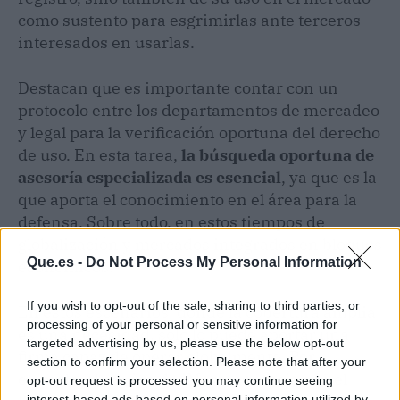
como sustento para esgrimirlas ante terceros
interesados en usarlas.
Destacan que es importante contar con un
protocolo entre los departamentos de mercadeo
y legal para la verificación oportuna del derecho
de uso. En esta tarea,
la búsqueda oportuna de
asesoría especializada es esencial
, ya que es la
que aporta el conocimiento en el área para la
defensa. Sobre todo, en estos tiempos de
globalización y mercados integrados en bloques
Que.es -
Do Not Process My Personal Information
económicos.
If you wish to opt-out of the sale, sharing to third parties, or
En estos escenarios, donde la cobertura amplia
processing of your personal or sensitive information for
es una necesidad, solo lo puede aportar una
targeted advertising by us, please use the below opt-out
firma capaz de operar globalmente. Por
section to confirm your selection. Please note that after your
ejemplo, el equipo de iMarcas trabaja con el
opt-out request is processed you may continue seeing
interest-based ads based on personal information utilized by