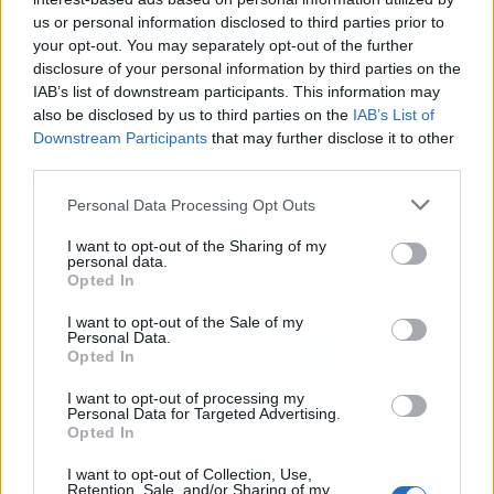
Sistema de Madrid. Este sistema centralizado
us or personal information disclosed to third parties prior to
permite el registro simultáneo en los 85 países
your opt-out. You may separately opt-out of the further
que forman parte de la Unión de Madrid. Todo
disclosure of your personal information by third parties on the
esto se logra a partir de una marca nacional ya
IAB’s list of downstream participants. This information may
registrada.
also be disclosed by us to third parties on the
IAB’s List of
Downstream Participants
that may further disclose it to other
third parties.
Artículo anterior
Artículo siguiente
Personal Data Processing Opt Outs
Olika Stands explica las
Los cursos para la
ventajas de invertir en un
certificación en Scrum
I want to opt-out of the Sharing of my
stand reutilizable
Master de Antonio
personal data.
Jesús Ruiz
Opted In
I want to opt-out of the Sale of my
Personal Data.
Opted In
I want to opt-out of processing my
Personal Data for Targeted Advertising.
Opted In
I want to opt-out of Collection, Use,
Retention, Sale, and/or Sharing of my