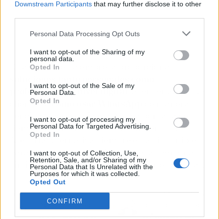
Downstream Participants
that may further disclose it to other
third parties.
Personal Data Processing Opt Outs
I want to opt-out of the Sharing of my
personal data.
Es así como esta empresa proporciona
Opted In
soluciones tanto personales como
I want to opt-out of the Sale of my
profesionales a nivel digital
, al enseñarle a sus
Personal Data.
Opted In
clientes a
cómo usar WhatsApp
de manera
sencilla y personalizada. Ya sea por falta de
I want to opt-out of processing my
tiempo, desinterés o desconocimiento, Ados
Personal Data for Targeted Advertising.
Opted In
Asesoría Alternativa siempre está disponible
para atender las necesidades de las personas
I want to opt-out of Collection, Use,
Retention, Sale, and/or Sharing of my
sin importar su edad, sus limitaciones o dudas.
Personal Data that Is Unrelated with the
Purposes for which it was collected.
Opted Out
Artículo anterior
Artículo siguiente
CONFIRM
Proyectos de diseño
Los cursos carretillero
para clínicas dentales,
de Autoescuela Los