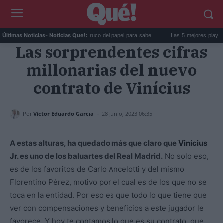
La goma de la nevera: el truco del papel para sabe...
Las 5 mejores playas de Fo
Últimas Noticias
- Noticias Que!:
Las sorprendentes cifras
millonarias del nuevo
contrato de Vinícius
-
Por
Victor Eduardo García
28 junio, 2023 06:35
A estas alturas, ha quedado más que claro que
Vinícius
Jr.
es uno de los baluartes del Real Madrid.
No solo eso,
es de los favoritos de Carlo Ancelotti y del mismo
Florentino Pérez, motivo por el cual es de los que no se
toca en la entidad. Por eso es que todo lo que tiene que
ver con compensaciones y beneficios a este jugador le
favorece. Y hoy te contamos lo que es su contrato, que