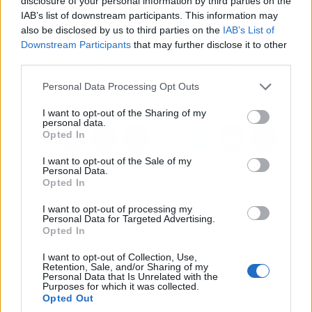
disclosure of your personal information by third parties on the
Artículo anterior
Artículo siguiente
IAB’s list of downstream participants. This information may
'De brujas', la obra de
¿Por qué es importante
also be disclosed by us to third parties on the
IAB’s List of
Mirian Luiza Pereira da
hacer un chequeo fiscal
Downstream Participants
that may further disclose it to other
Silva que podría
en las empresas?, por
third parties.
convertirse en una
ETL ILIA
Personal Data Processing Opt Outs
película
I want to opt-out of the Sharing of my
personal data.
Opted In
I want to opt-out of the Sale of my
Personal Data.
Opted In
I want to opt-out of processing my
Personal Data for Targeted Advertising.
Opted In
I want to opt-out of Collection, Use,
Retention, Sale, and/or Sharing of my
Personal Data that Is Unrelated with the
Purposes for which it was collected.
Opted Out