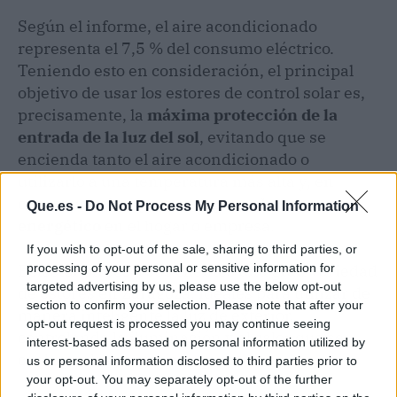
Según el informe, el aire acondicionado
representa el 7,5 % del consumo eléctrico.
Teniendo esto en consideración, el principal
objetivo de usar los estores de control solar es,
precisamente, la
máxima protección de la
entrada de la luz del sol
, evitando que se
encienda tanto el aire acondicionado o
utilizarlo a una temperatura más alta y, en
consecuencia, aportar un gran
ahorro
Que.es -
Do Not Process My Personal Information
energético
en el hogar o empresa.
If you wish to opt-out of the sale, sharing to third parties, or
processing of your personal or sensitive information for
Belestor ofrece a sus clientes una gran variedad
targeted advertising by us, please use the below opt-out
de estores en Zaragoza, ideales para utilizar de
section to confirm your selection. Please note that after your
manera inteligente la luz de exterior,
opt-out request is processed you may continue seeing
controlando la iluminación y el calor que se
interest-based ads based on personal information utilized by
cuela por las ventanas y puertas.
us or personal information disclosed to third parties prior to
your opt-out. You may separately opt-out of the further