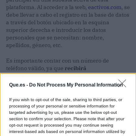
plataforma. Al acceder a la web,
eactivos.com
, se
debe llevar a cabo el registro en la base de datos
a través del botón ubicado en la esquina
superior derecha e introducir los datos
personales que se necesitan: nombre,
apellidos, género, etc.
Es importante contar con un número de
teléfono válido, ya que
recibirá
automáticamente un SMS de confirmación de
su perfil y se deberá introducir para validarlo
.
Que.es -
Do Not Process My Personal Information
Una vez hecho esto, podrá participar en
cualquier subasta introduciendo una cantidad
If you wish to opt-out of the sale, sharing to third parties, or
mayor a la última oferta del precio de salida.
processing of your personal or sensitive information for
targeted advertising by us, please use the below opt-out
Asimismo, en el caso de querer participar por
section to confirm your selection. Please note that after your
otra persona o por una empresa, se debe crear
opt-out request is processed you may continue seeing
otro perfil de representado con los datos que
interest-based ads based on personal information utilized by