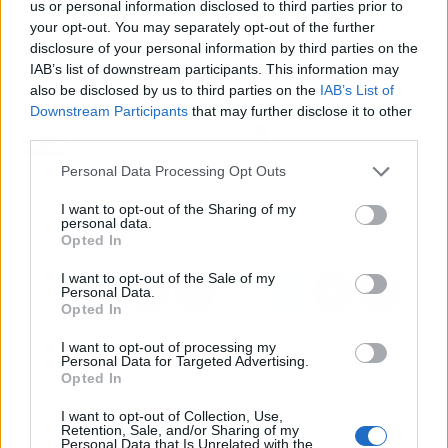
correspondan. En estas subastas, es necesario
us or personal information disclosed to third parties prior to
realizar un depósito equivalente al 5 % del valor
your opt-out. You may separately opt-out of the further
disclosure of your personal information by third parties on the
de liquidación.
IAB’s list of downstream participants. This information may
also be disclosed by us to third parties on the
IAB’s List of
Downstream Participants
that may further disclose it to other
Artículo anterior
Artículo siguiente
third parties.
Descubrir los destinos
Delamora & Vonna
de moda en un exclusivo
Estudio disponen de su
Personal Data Processing Opt Outs
crucero premium con
propio espacio en Casa
acompañamiento de
Decor 2023
I want to opt-out of the Sharing of my
guías en español
personal data.
Opted In
I want to opt-out of the Sale of my
Personal Data.
Opted In
I want to opt-out of processing my
Personal Data for Targeted Advertising.
Opted In
I want to opt-out of Collection, Use,
Retention, Sale, and/or Sharing of my
Personal Data that Is Unrelated with the