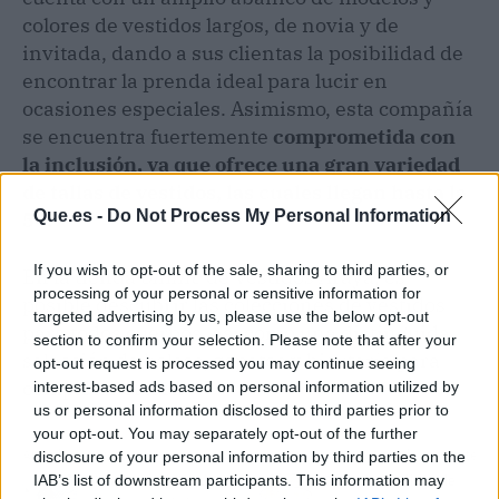
colores de vestidos largos, de novia y de
invitada, dando a sus clientas la posibilidad de
encontrar la prenda ideal para lucir en
ocasiones especiales. Asimismo, esta compañía
se encuentra fuertemente
comprometida con
la inclusión, ya que ofrece una gran variedad
de tallas de vestidos, las cuales llegan hasta la
Que.es -
Do Not Process My Personal Information
54.
If you wish to opt-out of the sale, sharing to third parties, or
En la tienda
online
de Vestidos Araya, es
processing of your personal or sensitive information for
posible descubrir las colecciones de vestidos
targeted advertising by us, please use the below opt-out
para todos cuerpos, así como una distinguida
section to confirm your selection. Please note that after your
selección de bolsos, zapatos y bisutería para
opt-out request is processed you may continue seeing
completar el
look
.
interest-based ads based on personal information utilized by
us or personal information disclosed to third parties prior to
your opt-out. You may separately opt-out of the further
disclosure of your personal information by third parties on the
Artículo anterior
Artículo siguiente
IAB’s list of downstream participants. This information may
Listado telefónico de
El amplio catálogo de