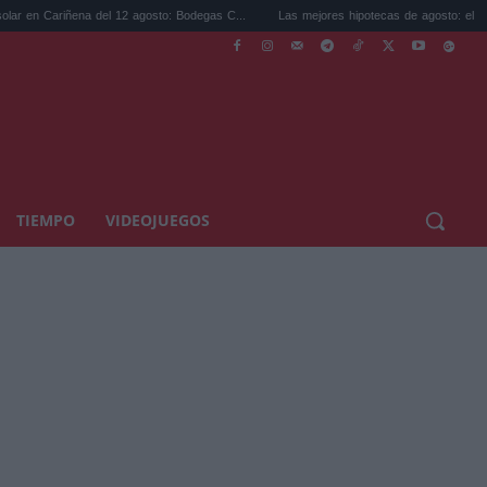
na del 12 agosto: Bodegas C...
Las mejores hipotecas de agosto: el TAE más compet.
TIEMPO
VIDEOJUEGOS