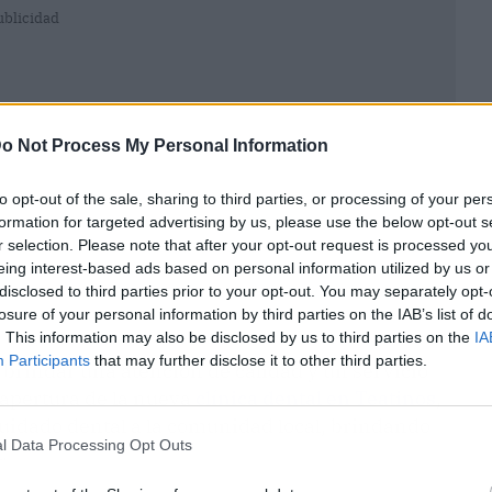
ublicidad
o Not Process My Personal Information
to opt-out of the sale, sharing to third parties, or processing of your per
formation for targeted advertising by us, please use the below opt-out s
r selection. Please note that after your opt-out request is processed y
eing interest-based ads based on personal information utilized by us or
disclosed to third parties prior to your opt-out. You may separately opt-
losure of your personal information by third parties on the IAB’s list of
. This information may also be disclosed by us to third parties on the
IA
Participants
that may further disclose it to other third parties.
 brindar una atención de calidad y un servicio
 apertura de la nueva
clínica dental en Teatinos
,
 cuidado dental a la comunidad local, brindando
l Data Processing Opt Outs
.