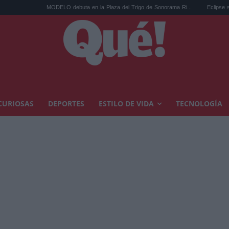
MODELO debuta en la Plaza del Trigo de Sonorama Ri...
Eclipse solar en Cariñe
CURIOSAS
DEPORTES
ESTILO DE VIDA
TECNOLOGÍA