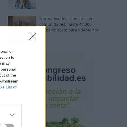
Normativa de ascensores en
comunidades: hasta 40.000
euros de coste para adaptarlos
sonal or
ection to
ou may
 personal
out of the
 downstream
B’s List of