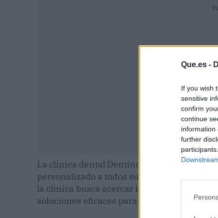
P
Que.es -
D
If you wish 
sensitive in
confirm you
continue se
information 
further disc
participants
Downstream 
La clínica dental Dentinos se compromete a
personalizado a todos sus pacientes. Con la
la clínica busca acercar la excelencia en el
Persona
soluciones eficaces para la salud bucodental