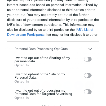
para ofrecer a su rostro y su bienestar. Allí
interest-based ads based on personal information utilized by
mismo se ofrece formación para todos aquellos
us or personal information disclosed to third parties prior to
your opt-out. You may separately opt-out of the further
que deseen aprender sobre la misma.
disclosure of your personal information by third parties on the
Finalmente, en su cuenta de Instagram se
IAB’s list of downstream participants. This information may
puede encontrar mucha más información al
also be disclosed by us to third parties on the
IAB’s List of
respecto.
Downstream Participants
that may further disclose it to other
third parties.
Artículo anterior
Artículo siguiente
Personal Data Processing Opt Outs
¿Cuál es el mejor
Crina Rus Beauty Center
I want to opt-out of the Sharing of my
momento para contratar
permite disfrutar de un
personal data.
un seguro de vida?, con
verdadero masaje
Opted In
Punto Seguro
tailandés
I want to opt-out of the Sale of my
Personal Data.
Opted In
I want to opt-out of processing my
Personal Data for Targeted Advertising.
Opted In