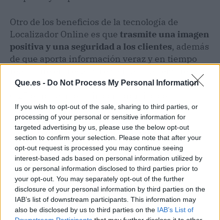
Otro de los beneficios de la tecnología de
Localizador Online es que
trasmite una imagen
positiva y una seguridad a los clientes
, además
de que aporta información veraz y en tiempo
real sobre entregas y recogidas. Las empresas
consiguen todos estos beneficios por tan solo
Que.es -
Do Not Process My Personal Information
6,25 euros al mes, sin compromiso de
permanencia, y con una garantía de
If you wish to opt-out of the sale, sharing to third parties, or
processing of your personal or sensitive information for
dispositivo, batería y reposición en 24 horas.
targeted advertising by us, please use the below opt-out
Para saber más sobre la eficiencia de
section to confirm your selection. Please note that after your
Localizador Online, se puede consultar la
opt-out request is processed you may continue seeing
página web de la compañía.
interest-based ads based on personal information utilized by
us or personal information disclosed to third parties prior to
your opt-out. You may separately opt-out of the further
Artículo anterior
Artículo siguiente
disclosure of your personal information by third parties on the
Canciones para una
EMPORIO y MOL lanzan
IAB’s list of downstream participants. This information may
generación sin música
su nuevo disco Fireflies
also be disclosed by us to third parties on the
IAB’s List of
propia
Downstream Participants
that may further disclose it to other