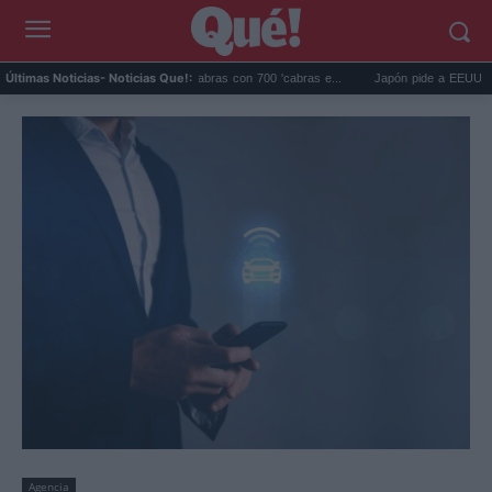
Galápagos eliminó 140.000 cabras con 700 'cabras e...
Japón pide a EEUU que deje
Últimas Noticias
- Noticias Que!:
Agencia