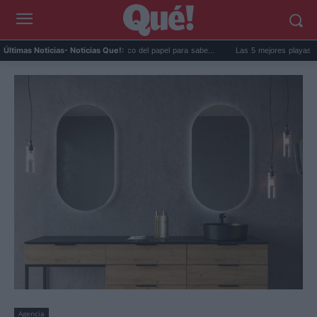
La goma de la nevera: el truco del papel para sabe...
Las 5 mejores playas de Formen
Últimas Noticias
- Noticias Que!:
Agencia