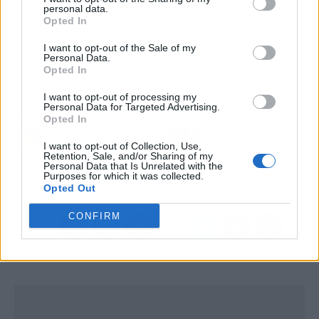
personal data.
Opted In
I want to opt-out of the Sale of my
Personal Data.
Opted In
I want to opt-out of processing my
Personal Data for Targeted Advertising.
Artículo anterior
Artículo siguiente
Opted In
Ainos Publicidad sobre
Gestionar las
los beneficios de las
situaciones con una
I want to opt-out of Collection, Use,
Retention, Sale, and/or Sharing of my
camisetas algodón
familia tóxica con
Personal Data that Is Unrelated with the
orgánico personalizadas
Contigo Psicología
Purposes for which it was collected.
Opted Out
CONFIRM