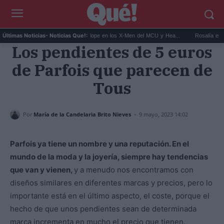
c...
Kit Connor será Cíclope en los X-Men del MCU y Hea...
Rosalía en Buenos 
Últimas Noticias
- Noticias Que!:
Los pendientes de 5 euros
de Parfois que parecen de
Tous
-
Por
María de la Candelaria Brito Nieves
9 mayo, 2023 14:02
Parfois ya tiene un nombre y una reputación. En el
mundo de la moda y la joyería, siempre hay tendencias
que van y vienen,
y a menudo nos encontramos con
diseños similares en diferentes marcas y precios, pero lo
importante está en el último aspecto, el coste, porque el
hecho de que unos pendientes sean de determinada
marca incrementa en mucho el precio que tienen.