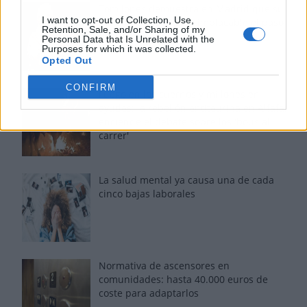
Tom Jones demuestra en Madrid que su
I want to opt-out of Collection, Use,
voz sigue desafiando implacable el paso
Retention, Sale, and/or Sharing of my
del tiempo
Personal Data that Is Unrelated with the
Purposes for which it was collected.
Opted Out
CONFIRM
Fuego en los cuernos y millones en
ayudas: la rebelión antitaurina en Alfafar
enciende el debate sobre los 'bous al
carrer'
La salud mental ya causa una de cada
cinco bajas laborales
Normativa de ascensores en
comunidades: hasta 40.000 euros de
coste para adaptarlos