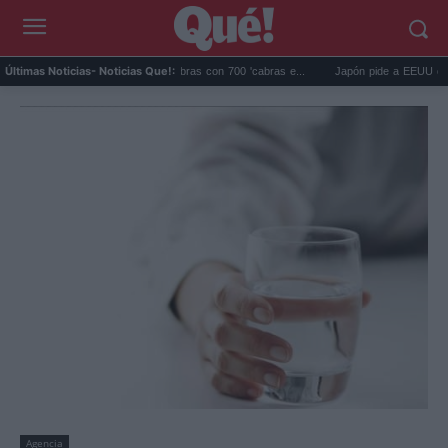
lápagos eliminó 140.000 cabras con 700 'cabras e...
Japón pide a EEUU que deje de
Últimas Noticias
- Noticias Que!:
Agencia