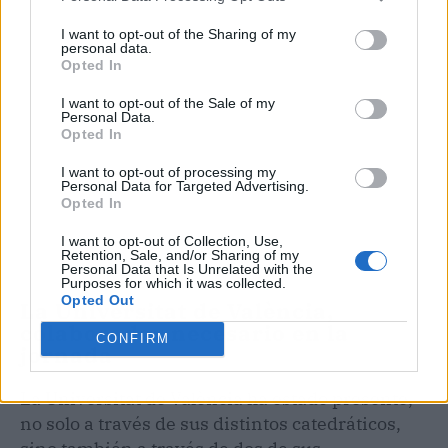
I want to opt-out of the Sharing of my
personal data.
Opted In
I want to opt-out of the Sale of my
Personal Data.
Opted In
I want to opt-out of processing my
Personal Data for Targeted Advertising.
Opted In
I want to opt-out of Collection, Use,
Retention, Sale, and/or Sharing of my
Personal Data that Is Unrelated with the
Purposes for which it was collected.
Opted Out
La Universitat de València,
colaborador necesario en la
CONFIRM
jornada
La Universitat de València ha estado presente,
no solo a través de sus distintos catedráticos,