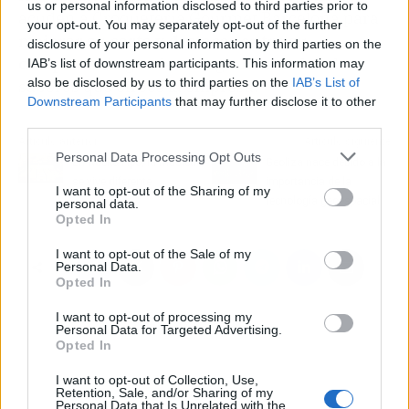
us or personal information disclosed to third parties prior to
acuden a Croquetería Gourmet Barcelona para
your opt-out. You may separately opt-out of the further
mejorar su carta y destacar entre su
disclosure of your personal information by third parties on the
competencia
gracias a la gran variedad de
IAB’s list of downstream participants. This information may
also be disclosed by us to third parties on the
IAB’s List of
sabores que ofrece la empresa.
Downstream Participants
that may further disclose it to other
third parties.
Artículo anterior
Artículo siguiente
Personal Data Processing Opt Outs
En Rock&Tipo, la música
Geoliza nace debido a la
se vive diferente
importancia de la
I want to opt-out of the Sharing of my
tecnología geoespacial
personal data.
Opted In
I want to opt-out of the Sale of my
Personal Data.
Opted In
I want to opt-out of processing my
Personal Data for Targeted Advertising.
Opted In
I want to opt-out of Collection, Use,
Retention, Sale, and/or Sharing of my
Personal Data that Is Unrelated with the