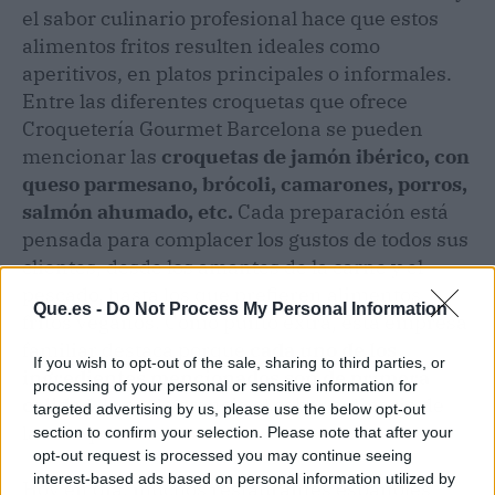
el sabor culinario profesional hace que estos
alimentos fritos resulten ideales como
aperitivos, en platos principales o informales.
Entre las diferentes croquetas que ofrece
Croquetería Gourmet Barcelona se pueden
mencionar las
croquetas de jamón ibérico, con
queso parmesano, brócoli, camarones, porros,
salmón ahumado, etc.
Cada preparación está
pensada para complacer los gustos de todos sus
clientes, desde los amantes de la carne y el
pescado, hasta los que prefieren alimentos
Que.es -
Do Not Process My Personal Information
fritos veganos. Como punto extra, esta empresa
familiar destaca porque
cada uno de los
If you wish to opt-out of the sale, sharing to third parties, or
ingredientes mencionados son de primera
processing of your personal or sensitive information for
calidad
, lo cual potencia el sabor culinario de
targeted advertising by us, please use the below opt-out
las croquetas.
section to confirm your selection. Please note that after your
opt-out request is processed you may continue seeing
interest-based ads based on personal information utilized by
Hoy en día, muchos restaurantes españoles