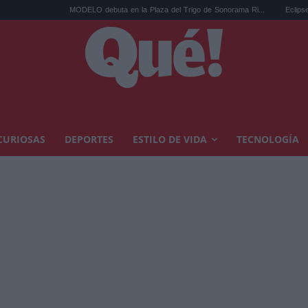
MODELO debuta en la Plaza del Trigo de Sonorama Ri...
Eclipse solar en C
CURIOSAS
DEPORTES
ESTILO DE VIDA
TECNOLOGÍA