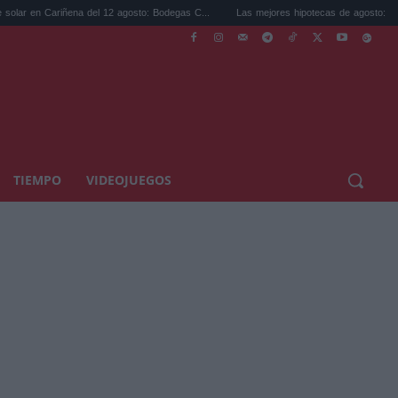
ariñena del 12 agosto: Bodegas C...
Las mejores hipotecas de agosto: el TAE más co
TIEMPO
VIDEOJUEGOS