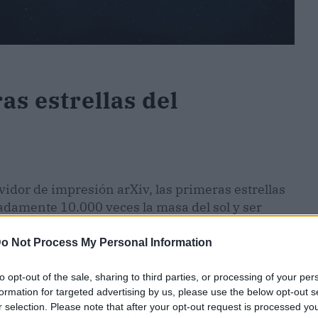
s estrellas del
idor de impresión arXiv, las primeras estrellas
damente 10.000 veces la masa del sol y ser
llas más grandes que las de la actualidad.
o Not Process My Personal Information
ente un fenómeno conocido como acumulación de
s extraer una gran cantidad de material en un
to opt-out of the sale, sharing to third parties, or processing of your per
formation for targeted advertising by us, please use the below opt-out s
rmes soles que, según los expertos, habrían
r selection. Please note that after your opt-out request is processed y
 y que habrían tenido vidas muy cortas;