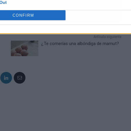
Out
CONFIRM
Artículo siguiente
¿Te comerías una albóndiga de mamut?