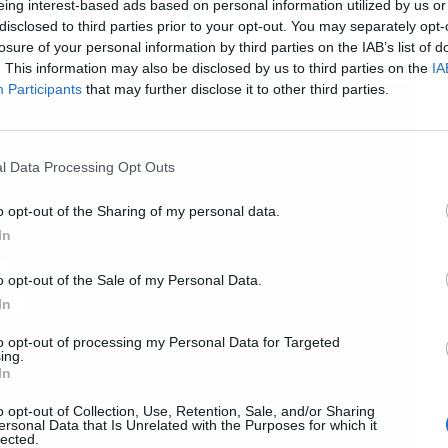
eing interest-based ads based on personal information utilized by us or
un millón de años tras formarse y acabar en
disclosed to third parties prior to your opt-out. You may separately opt-
losure of your personal information by third parties on the IAB’s list of
. This information may also be disclosed by us to third parties on the
IA
Participants
that may further disclose it to other third parties.
l Data Processing Opt Outs
o opt-out of the Sharing of my personal data.
In
o opt-out of the Sale of my Personal Data.
In
to opt-out of processing my Personal Data for Targeted
ing.
In
o opt-out of Collection, Use, Retention, Sale, and/or Sharing
ersonal Data that Is Unrelated with the Purposes for which it
lected.