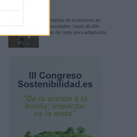
Normativa de ascensores en
comunidades: hasta 40.000
euros de coste para adaptarlos