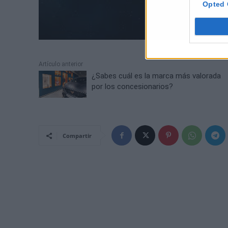
Opted 
Artículo anterior
¿Sabes cuál es la marca más valorada
por los concesionarios?
Compartir